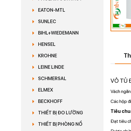
EATON-MTL
SUNLEC
BIHL+WIEDEMANN
HENSEL
Th
KROHNE
LEINE LINDE
SCHMERSAL
VỎ TỦ 
ELMEX
Vách ngăn
Các hộp đi
BECKHOFF
Tiêu chu
THIẾT BỊ ĐO LƯỜNG
Đạt tiêu c
THIẾT BỊ PHÒNG NỔ