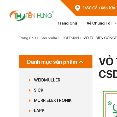
1/80 Cầu Xéo, Khu
Trang Chủ
Về Chúng Tôi
Trang Chủ
Sản phẩm
HOFFMAN
VỎ TỦ ĐIỆN CONCE
VỎ 
Danh mục sản phẩm
CS
WEIDMULLER
SICK
MURR ELEKTRONIK
LAPP