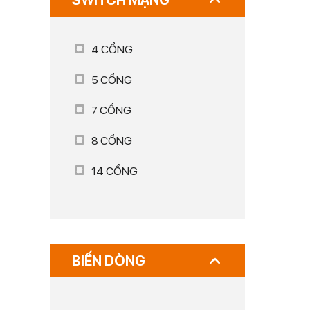
SWITCH MẠNG
4 CỔNG
5 CỔNG
7 CỔNG
8 CỔNG
14 CỔNG
BIẾN DÒNG