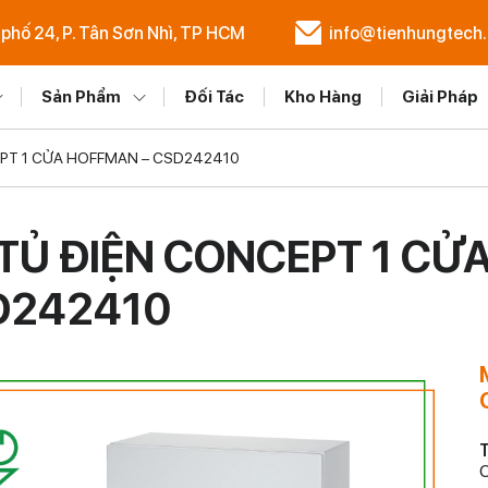
 phố 24, P. Tân Sơn Nhì, TP HCM
info@tienhungtech
Sản Phẩm
Đối Tác
Kho Hàng
Giải Pháp
PT 1 CỬA HOFFMAN – CSD242410
TỦ ĐIỆN CONCEPT 1 CỬ
D242410
T
C