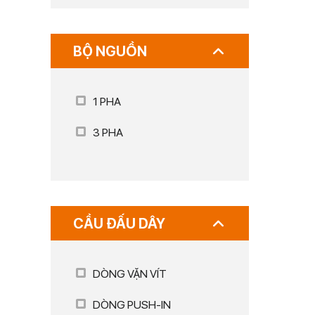
BỘ NGUỒN
1 PHA
3 PHA
CẦU ĐẤU DÂY
DÒNG VẶN VÍT
DÒNG PUSH-IN