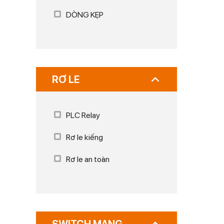
DÒNG KẸP
RƠ LE
PLC Relay
Rơ le kiếng
Rơ le an toàn