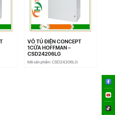
T
VỎ TỦ ĐIỆN CONCEPT
VỎ 
1CỬA HOFFMAN –
1C
CSD24206LG
CS
Mã sản phẩm: CSD24206LG
Mã s