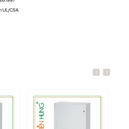
ơ E61997
ẩn UL/CSA.