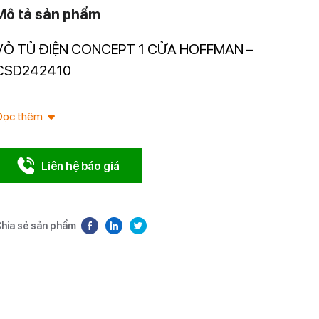
Mô tả sản phẩm
VỎ TỦ ĐIỆN CONCEPT 1 CỬA HOFFMAN –
Nhà nhập 
Nam.
CSD242410
Đọc thêm
Liên hệ báo giá
hia sẻ sản phẩm