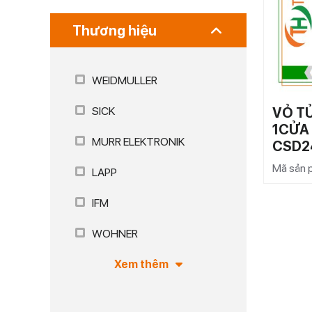
Thương hiệu
WEIDMULLER
VỎ T
SICK
1CỬA
MURR ELEKTRONIK
CSD2
Mã sản
LAPP
IFM
WOHNER
Xem thêm