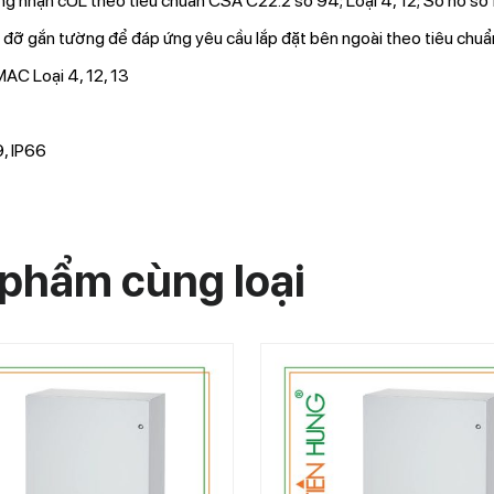
g nhận cUL theo tiêu chuẩn CSA C22.2 số 94; Loại 4, 12; Số hồ s
 đỡ gắn tường để đáp ứng yêu cầu lắp đặt bên ngoài theo tiêu chu
C Loại 4, 12, 13
, IP66
phẩm cùng loại