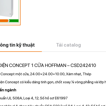
ông tin kỹ thuật
Tải catalog
ĐIỆN CONCEPT 1 CỬA HOFFMAN – CSD242410
 Concept một cửa, 24.00×24.00×10.00, Xám nhạt, Thép
ện Concept có kiểu dáng tinh gọn, chốt xoay ¼ vòng phẳng và lớp 
ẩn ngành
huẩn UL 508A; Loại 4, 12; Số hồ sơ E61997