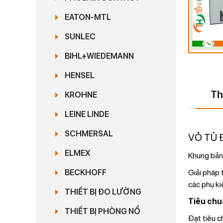
EATON-MTL
SUNLEC
BIHL+WIEDEMANN
HENSEL
Th
KROHNE
LEINE LINDE
SCHMERSAL
VỎ TỦ 
ELMEX
Khung bản
Giải pháp 
BECKHOFF
các phụ ki
THIẾT BỊ ĐO LƯỜNG
Tiêu chu
THIẾT BỊ PHÒNG NỔ
Đạt tiêu c