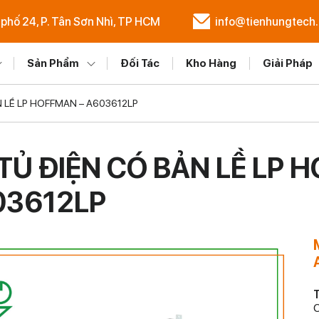
 phố 24, P. Tân Sơn Nhì, TP HCM
info@tienhungtech
Sản Phẩm
Đối Tác
Kho Hàng
Giải Pháp
 LỀ LP HOFFMAN – A603612LP
TỦ ĐIỆN CÓ BẢN LỀ LP 
03612LP
T
C