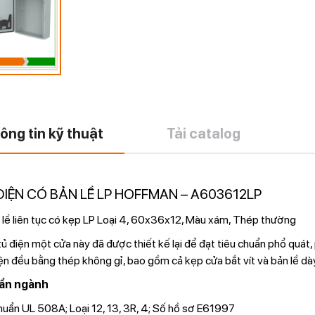
ông tin kỹ thuật
Tải catalog
ĐIỆN CÓ BẢN LỀ LP HOFFMAN – A603612LP
 lề liên tục có kẹp LP Loại 4, 60x36x12, Màu xám, Thép thường
tủ điện một cửa này đã được thiết kế lại để đạt tiêu chuẩn phổ quát,
ện đều bằng thép không gỉ, bao gồm cả kẹp cửa bắt vít và bản lề d
ẩn ngành
huẩn UL 508A; Loại 12, 13, 3R, 4; Số hồ sơ E61997