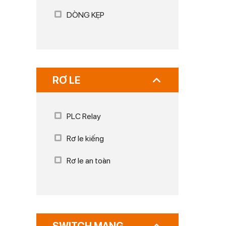
DÒNG KẸP
RƠ LE
PLC Relay
Rơ le kiếng
Rơ le an toàn