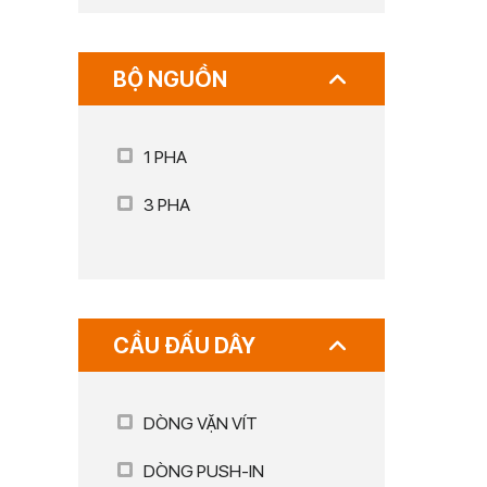
BỘ NGUỒN
1 PHA
3 PHA
CẦU ĐẤU DÂY
DÒNG VẶN VÍT
DÒNG PUSH-IN