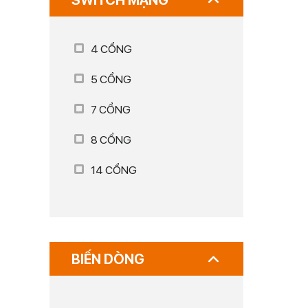
SWITCH MẠNG
4 CỔNG
5 CỔNG
7 CỔNG
8 CỔNG
14 CỔNG
BIẾN DÒNG