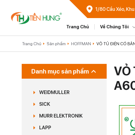
1/80 Cầu Xéo, Khu
Trang Chủ
Về Chúng Tôi
Trang Chủ
Sản phẩm
HOFFMAN
VỎ TỦ ĐIỆN CÓ BẢN
VỎ 
Danh mục sản phẩm
A6
WEIDMULLER
SICK
MURR ELEKTRONIK
LAPP