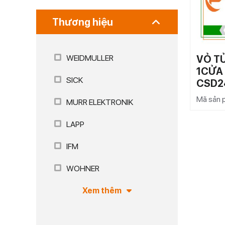
Thương hiệu
VỎ T
WEIDMULLER
1CỬA
SICK
CSD2
Mã sản
MURR ELEKTRONIK
LAPP
IFM
WOHNER
Xem thêm