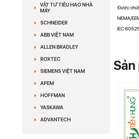
VẬT TƯ TIÊU HAO NHÀ
Được chứn
MÁY
NEMA/EEMA
SCHNEIDER
IEC 60529
ABB VIỆT NAM
ALLEN BRADLEY
ROXTEC
Sản 
SIEMENS VIỆT NAM
APEM
HOFFMAN
YASKAWA
ADVANTECH