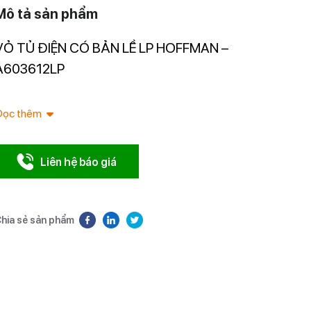
Mô tả sản phẩm
VỎ TỦ ĐIỆN CÓ BẢN LỀ LP HOFFMAN –
Nhà nhập 
Nam.
A603612LP
Đọc thêm
Liên hệ báo giá
hia sẻ sản phẩm