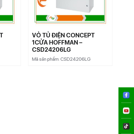
T
VỎ TỦ ĐIỆN CONCEPT
VỎ 
1CỬA HOFFMAN –
1C
CSD24206LG
CS
Mã sản phẩm: CSD24206LG
Mã s