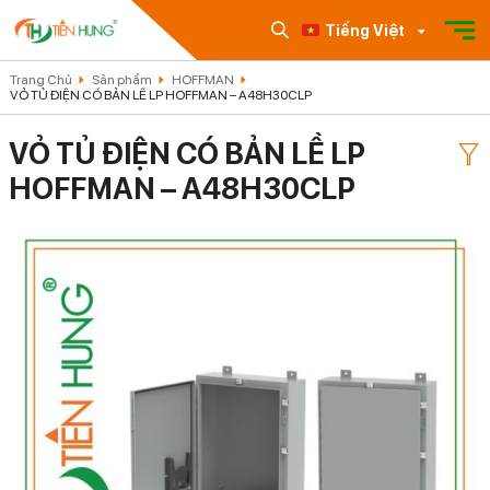
Tiếng Việt
Trang Chủ
Sản phẩm
HOFFMAN
VỎ TỦ ĐIỆN CÓ BẢN LỀ LP HOFFMAN – A48H30CLP
VỎ TỦ ĐIỆN CÓ BẢN LỀ LP
HOFFMAN – A48H30CLP