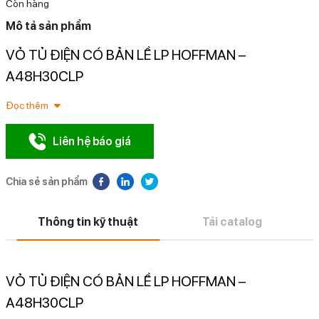
Còn hàng
Mô tả sản phẩm
VỎ TỦ ĐIỆN CÓ BẢN LỀ LP HOFFMAN –
N
A48H30CLP
Đọc thêm
Liên hệ báo giá
Chia sẻ sản phẩm
Thông tin kỹ thuật
Tải catalog
VỎ TỦ ĐIỆN CÓ BẢN LỀ LP HOFFMAN –
A48H30CLP