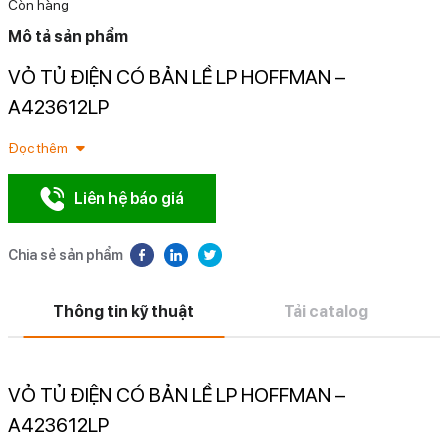
Còn hàng
Mô tả sản phẩm
VỎ TỦ ĐIỆN CÓ BẢN LỀ LP HOFFMAN –
N
A423612LP
Đọc thêm
Liên hệ báo giá
Chia sẻ sản phẩm
Thông tin kỹ thuật
Tải catalog
VỎ TỦ ĐIỆN CÓ BẢN LỀ LP HOFFMAN –
A423612LP