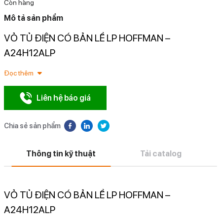
Còn hàng
Mô tả sản phẩm
VỎ TỦ ĐIỆN CÓ BẢN LỀ LP HOFFMAN –
N
A24H12ALP
Đọc thêm
Liên hệ báo giá
Chia sẻ sản phẩm
Thông tin kỹ thuật
Tải catalog
VỎ TỦ ĐIỆN CÓ BẢN LỀ LP HOFFMAN –
A24H12ALP