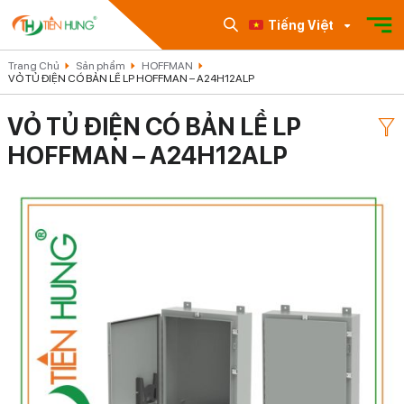
Tiếng Việt
Trang Chủ
Sản phẩm
HOFFMAN
VỎ TỦ ĐIỆN CÓ BẢN LỀ LP HOFFMAN – A24H12ALP
VỎ TỦ ĐIỆN CÓ BẢN LỀ LP
HOFFMAN – A24H12ALP