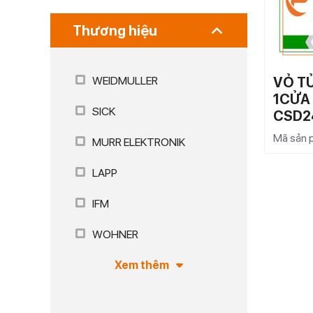
Thương hiệu
VỎ T
WEIDMULLER
1CỬA
SICK
CSD2
Mã sản
MURR ELEKTRONIK
LAPP
IFM
WOHNER
Xem thêm