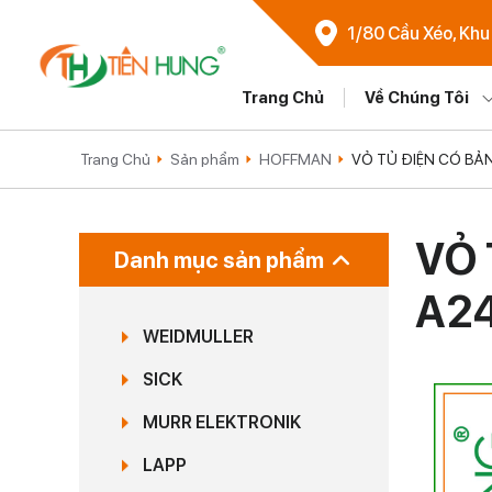
1/80 Cầu Xéo, Khu
Trang Chủ
Về Chúng Tôi
Trang Chủ
Sản phẩm
HOFFMAN
VỎ TỦ ĐIỆN CÓ BẢN
VỎ 
Danh mục sản phẩm
A2
WEIDMULLER
SICK
MURR ELEKTRONIK
LAPP