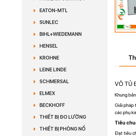
EATON-MTL
SUNLEC
BIHL+WIEDEMANN
HENSEL
Th
KROHNE
LEINE LINDE
SCHMERSAL
VỎ TỦ 
ELMEX
Khung bản
Giải pháp 
BECKHOFF
các phụ ki
THIẾT BỊ ĐO LƯỜNG
Tiêu chu
THIẾT BỊ PHÒNG NỔ
Đạt tiêu c