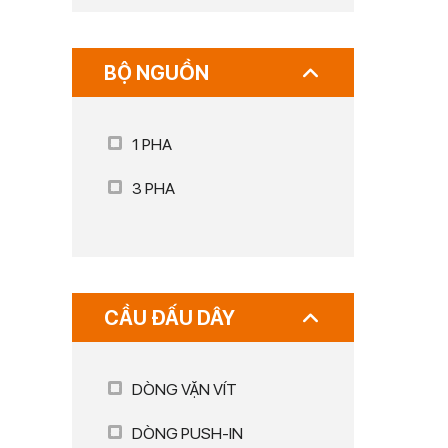
BỘ NGUỒN
1 PHA
3 PHA
CẦU ĐẤU DÂY
DÒNG VẶN VÍT
DÒNG PUSH-IN