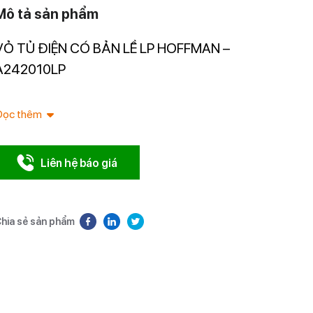
Mô tả sản phẩm
VỎ TỦ ĐIỆN CÓ BẢN LỀ LP HOFFMAN –
Nhà nhập 
Nam.
A242010LP
Đọc thêm
Liên hệ báo giá
hia sẻ sản phẩm