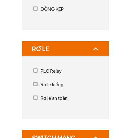
DÒNG KẸP
RƠ LE
PLC Relay
Rơ le kiếng
Rơ le an toàn