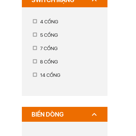
SWITCH MẠNG
4 CỔNG
5 CỔNG
7 CỔNG
8 CỔNG
14 CỔNG
BIẾN DÒNG