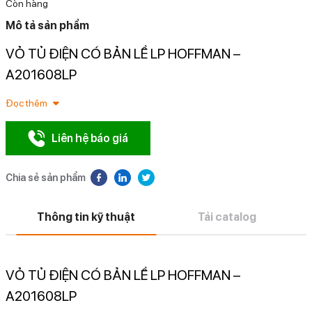
Còn hàng
Mô tả sản phẩm
VỎ TỦ ĐIỆN CÓ BẢN LỀ LP HOFFMAN –
N
A201608LP
Đọc thêm
Liên hệ báo giá
Chia sẻ sản phẩm
Thông tin kỹ thuật
Tải catalog
VỎ TỦ ĐIỆN CÓ BẢN LỀ LP HOFFMAN –
A201608LP