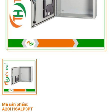
Mã sản phẩm:
A20H16ALP3PT