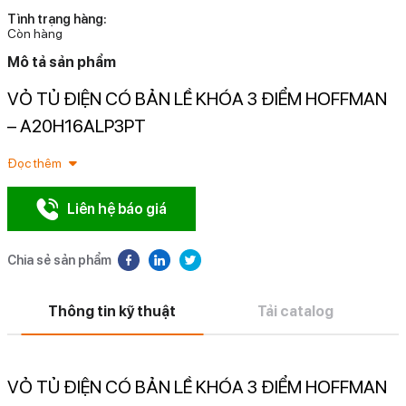
Tình trạng hàng:
Còn hàng
Mô tả sản phẩm
VỎ TỦ ĐIỆN CÓ BẢN LỀ KHÓA 3 ĐIỂM HOFFMAN
N
– A20H16ALP3PT
Đọc thêm
Liên hệ báo giá
Chia sẻ sản phẩm
Thông tin kỹ thuật
Tải catalog
VỎ TỦ ĐIỆN CÓ BẢN LỀ KHÓA 3 ĐIỂM HOFFMAN