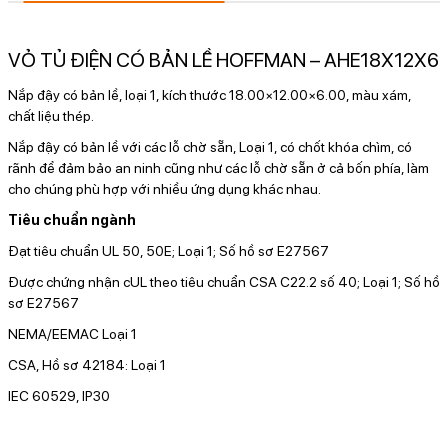
VỎ TỦ ĐIỆN CÓ BẢN LỀ HOFFMAN – AHE18X12X6
Nắp đậy có bản lề, loại 1, kích thước 18.00×12.00×6.00, màu xám,
chất liệu thép.
Nắp đậy có bản lề với các lỗ chờ sẵn, Loại 1, có chốt khóa chìm, có
rãnh để đảm bảo an ninh cũng như các lỗ chờ sẵn ở cả bốn phía, làm
cho chúng phù hợp với nhiều ứng dụng khác nhau.
Tiêu chuẩn ngành
Đạt tiêu chuẩn UL 50, 50E; Loại 1; Số hồ sơ E27567
Được chứng nhận cUL theo tiêu chuẩn CSA C22.2 số 40; Loại 1; Số hồ
sơ E27567
NEMA/EEMAC Loại 1
CSA, Hồ sơ 42184: Loại 1
IEC 60529, IP30