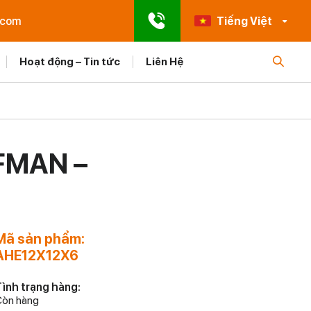
.com
Tiếng Việt
Hoạt động – Tin tức
Liên Hệ
FMAN –
Mã sản phẩm:
AHE12X12X6
ình trạng hàng:
òn hàng