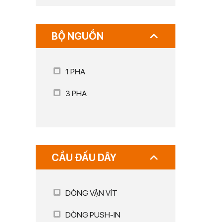
BỘ NGUỒN
1 PHA
3 PHA
CẦU ĐẤU DÂY
DÒNG VẶN VÍT
DÒNG PUSH-IN