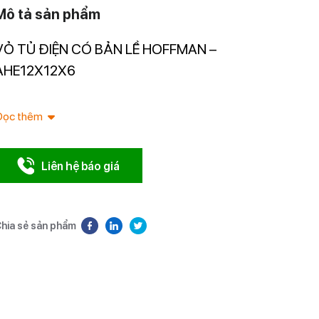
Mô tả sản phẩm
VỎ TỦ ĐIỆN CÓ BẢN LỀ HOFFMAN –
Nhà nhập 
Nam.
AHE12X12X6
Đọc thêm
Liên hệ báo giá
hia sẻ sản phẩm