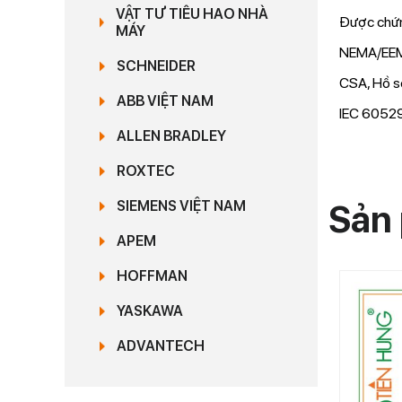
VẬT TƯ TIÊU HAO NHÀ
Được chứn
MÁY
NEMA/EEM
SCHNEIDER
CSA, Hồ s
ABB VIỆT NAM
IEC 60529
ALLEN BRADLEY
ROXTEC
SIEMENS VIỆT NAM
Sản 
APEM
HOFFMAN
YASKAWA
ADVANTECH