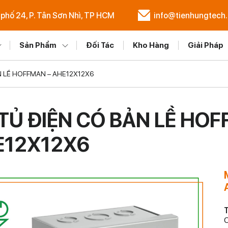
 phố 24, P. Tân Sơn Nhì, TP HCM
info@tienhungtech
Sản Phẩm
Đối Tác
Kho Hàng
Giải Pháp
N LỀ HOFFMAN – AHE12X12X6
TỦ ĐIỆN CÓ BẢN LỀ HOF
E12X12X6
T
C