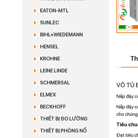
EATON-MTL
SUNLEC
BIHL+WIEDEMANN
HENSEL
Th
KROHNE
LEINE LINDE
SCHMERSAL
VỎ TỦ 
ELMEX
Nắp đậy có
Nắp đậy có
BECKHOFF
cho chúng 
THIẾT BỊ ĐO LƯỜNG
Tiêu chu
THIẾT BỊ PHÒNG NỔ
Đạt tiêu c