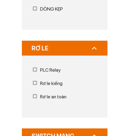
DÒNG KẸP
RƠ LE
PLC Relay
Rơ le kiếng
Rơ le an toàn