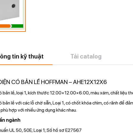
ông tin kỹ thuật
Tải catalog
ĐIỆN CÓ BẢN LỀ HOFFMAN – AHE12X12X6
 bản lề, loại 1, kích thước 12.00×12.00×6.00, màu xám, chất liệu th
 bản lề với các lỗ chờ sẵn, Loại 1, có chốt khóa chìm, có rãnh để đả
phù hợp với nhiều ứng dụng khác nhau.
ẩn ngành
huẩn UL 50, 50E; Loại 1; Số hồ sơ E27567