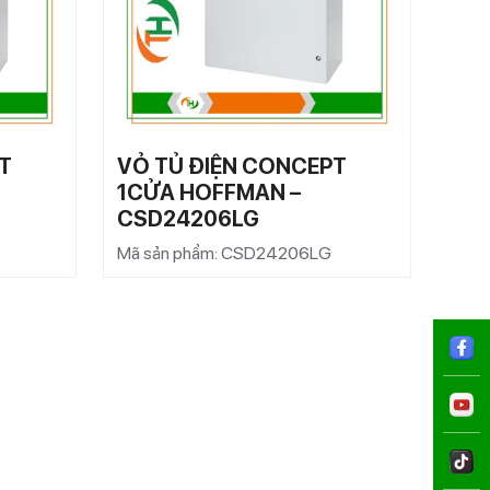
T
VỎ TỦ ĐIỆN CONCEPT
VỎ 
1CỬA HOFFMAN –
1C
CSD24206LG
CS
Mã sản phẩm: CSD24206LG
Mã s