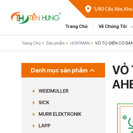
1/80 Cầu Xéo, Khu
Trang Chủ
Về Chúng Tôi
Trang Chủ
Sản phẩm
HOFFMAN
VỎ TỦ ĐIỆN CÓ BẢ
VỎ 
Danh mục sản phẩm
AH
WEIDMULLER
SICK
MURR ELEKTRONIK
LAPP