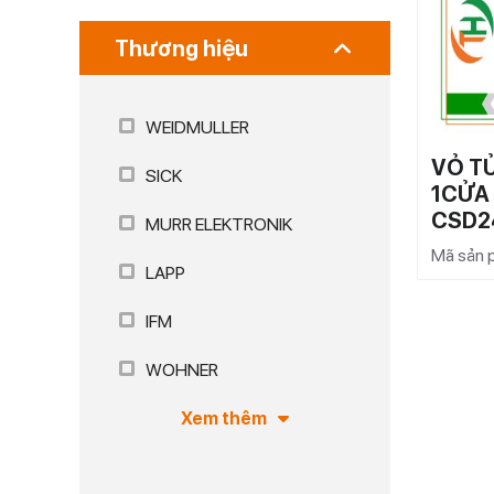
Thương hiệu
WEIDMULLER
VỎ T
SICK
1CỬA
CSD2
MURR ELEKTRONIK
Mã sản
LAPP
IFM
WOHNER
Xem thêm