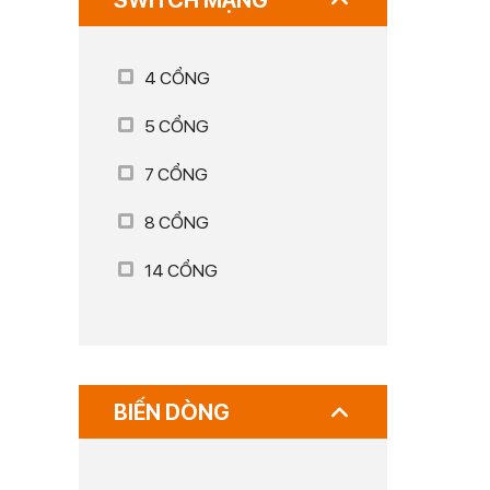
SWITCH MẠNG
4 CỔNG
5 CỔNG
7 CỔNG
8 CỔNG
14 CỔNG
BIẾN DÒNG