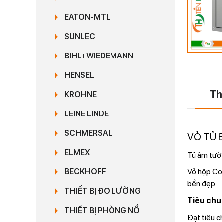
EATON-MTL
SUNLEC
BIHL+WIEDEMANN
HENSEL
Th
KROHNE
LEINE LINDE
SCHMERSAL
VỎ TỦ 
ELMEX
Tủ âm tườ
Vỏ hộp Con
BECKHOFF
bền đẹp.
THIẾT BỊ ĐO LƯỜNG
Tiêu chu
THIẾT BỊ PHÒNG NỔ
Đạt tiêu c