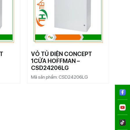
T
VỎ TỦ ĐIỆN CONCEPT
VỎ 
1CỬA HOFFMAN –
1C
CSD24206LG
CS
Mã sản phẩm: CSD24206LG
Mã s