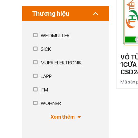
Thương hiệu
WEIDMULLER
SICK
VỎ T
MURR ELEKTRONIK
1CỬA
CSD2
LAPP
Mã sản
IFM
WOHNER
Xem thêm