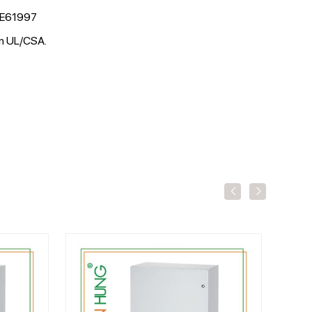
ơ E61997
ẩn UL/CSA.