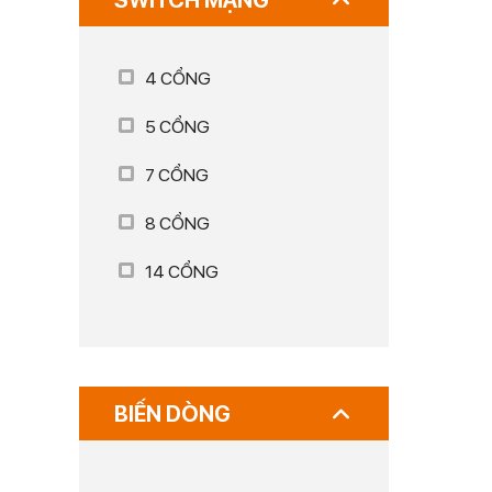
SWITCH MẠNG
4 CỔNG
5 CỔNG
7 CỔNG
8 CỔNG
14 CỔNG
BIẾN DÒNG