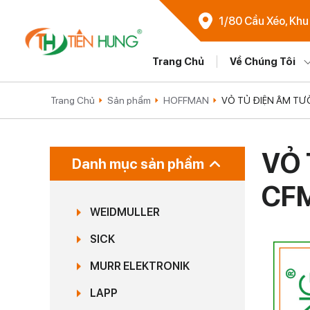
1/80 Cầu Xéo, Khu
Trang Chủ
Về Chúng Tôi
Trang Chủ
Sản phẩm
HOFFMAN
VỎ TỦ ĐIỆN ÂM T
VỎ 
Danh mục sản phẩm
CF
WEIDMULLER
SICK
MURR ELEKTRONIK
LAPP