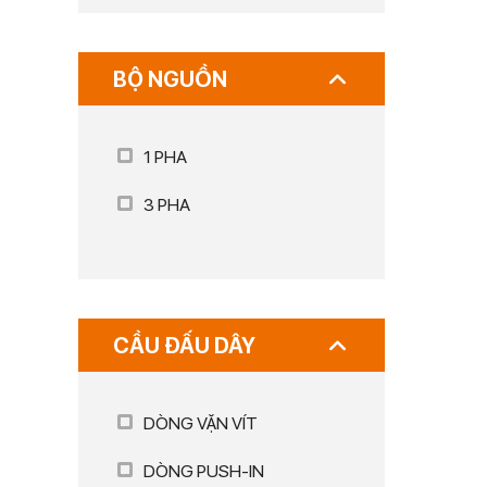
BỘ NGUỒN
1 PHA
3 PHA
CẦU ĐẤU DÂY
DÒNG VẶN VÍT
DÒNG PUSH-IN