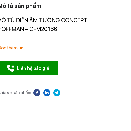
Mô tả sản phẩm
VỎ TỦ ĐIỆN ÂM TƯỜNG CONCEPT
Nhà nhập 
Nam.
HOFFMAN – CFM20166
Đọc thêm
Liên hệ báo giá
hia sẻ sản phẩm