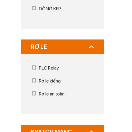
DÒNG KẸP
RƠ LE
PLC Relay
Rơ le kiếng
Rơ le an toàn