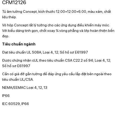
CFM12126
Tủ âm tường Concept, kích thước 12.00×12.00×6.00, màu xám, chất
liệu thép.
Vỏ hộp Concept rất lý tưởng cho các ứng dụng điều khiển máy móc.
Với kiểu dáng tinh gọn, chốt xoay ¼ vòng phẳng và lớp hoàn thiện bền
đẹp.
Tiêu chuẩn ngành
Đạt tiêu chuẩn UL 508A; Loại 4, 12; Số hồ sơ E61997
Được chứng nhận cUL theo tiêu chuẩn CSA C22.2 số 94; Loại 4, 12;
Số hồ sơ E61997
Cần có giá đỡ gắn tường để đáp ứng yêu cầu lắp đặt bên ngoài theo
tiêu chuẩn UL/CSA.
NEMA/EEMAC Loại 4, 12, 13
IP66
IEC 60529, IP66