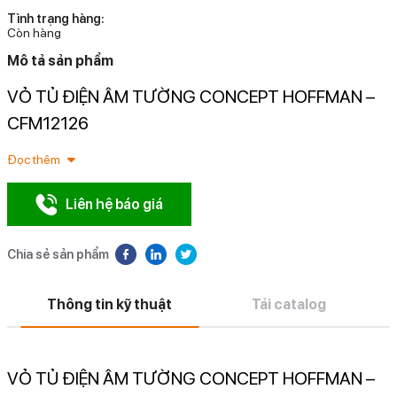
Tình trạng hàng:
Còn hàng
Mô tả sản phẩm
VỎ TỦ ĐIỆN ÂM TƯỜNG CONCEPT HOFFMAN –
N
CFM12126
Đọc thêm
Liên hệ báo giá
Chia sẻ sản phẩm
Thông tin kỹ thuật
Tải catalog
VỎ TỦ ĐIỆN ÂM TƯỜNG CONCEPT HOFFMAN –