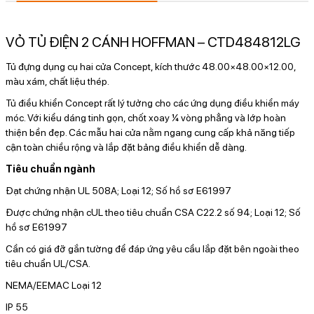
VỎ TỦ ĐIỆN 2 CÁNH HOFFMAN – CTD484812LG
Tủ đựng dụng cụ hai cửa Concept, kích thước 48.00×48.00×12.00,
màu xám, chất liệu thép.
Tủ điều khiển Concept rất lý tưởng cho các ứng dụng điều khiển máy
móc. Với kiểu dáng tinh gọn, chốt xoay ¼ vòng phẳng và lớp hoàn
thiện bền đẹp. Các mẫu hai cửa nằm ngang cung cấp khả năng tiếp
cận toàn chiều rộng và lắp đặt bảng điều khiển dễ dàng.
Tiêu chuẩn ngành
Đạt chứng nhận UL 508A; Loại 12; Số hồ sơ E61997
Được chứng nhận cUL theo tiêu chuẩn CSA C22.2 số 94; Loại 12; Số
hồ sơ E61997
Cần có giá đỡ gắn tường để đáp ứng yêu cầu lắp đặt bên ngoài theo
tiêu chuẩn UL/CSA.
NEMA/EEMAC Loại 12
IP 55