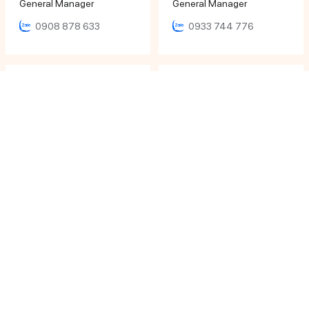
General Manager
General Manager
0908 878 633
0933 744 776
Mr Huynh Ngoc Hoang
Ms Ngọc Nhi
Director
Sales Executive
0979 652 190
0933 12 64 64
Ms Khánh Ly
Ms Phương Uyên
Sales Executive
Sales Executive