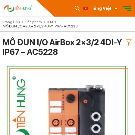
Tiếng Việt
Trang Chủ
Sản phẩm
IFM
MÔ ĐUN I/O AirBox 2×3/2 4DI-Y IP67 – AC5228
MÔ ĐUN I/O AirBox 2×3/2 4DI-Y
IP67 – AC5228