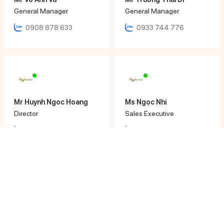
General Manager
General Manager
0908 878 633
0933 744 776
Mr Huynh Ngoc Hoang
Ms Ngọc Nhi
Director
Sales Executive
0979 652 190
0933 12 64 64
Ms Khánh Ly
Ms Phương Uyên
Sales Executive
Sales Executive