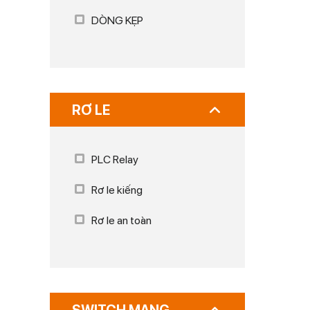
DÒNG KẸP
RƠ LE
PLC Relay
Rơ le kiếng
Rơ le an toàn