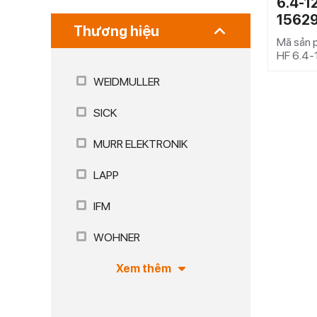
6.4-1
1562
Thương hiệu
Mã sản 
HF 6.4-
WEIDMULLER
SICK
MURR ELEKTRONIK
LAPP
IFM
WOHNER
Xem thêm