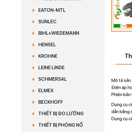
EATON-MTL
SUNLEC
BIHL+WIEDEMANN
HENSEL
Th
KROHNE
LEINE LINDE
SCHMERSAL
Mô tả sản
Điện áp h
ELMEX
Phiên bản
BECKHOFF
Dụng cụ cắ
dẫn bằng đ
THIẾT BỊ ĐO LƯỜNG
Dụng cụ c
THIẾT BỊ PHÒNG NỔ