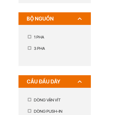
BỘ NGUỒN
1 PHA
3 PHA
CẦU ĐẤU DÂY
DÒNG VẶN VÍT
DÒNG PUSH-IN