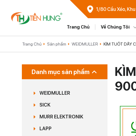
1/80 Cầu Xéo, Khu
Trang Chủ
Về Chúng Tôi
Trang Chủ
Sản phẩm
WEIDMULLER
KÌM TUỐT DÂY 
KÌM
Danh mục sản phẩm
90
WEIDMULLER
SICK
MURR ELEKTRONIK
LAPP