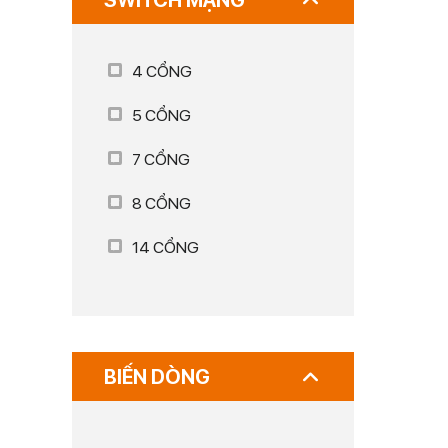
SWITCH MẠNG
4 CỔNG
5 CỔNG
7 CỔNG
8 CỔNG
14 CỔNG
BIẾN DÒNG