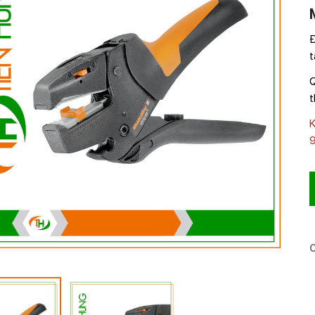
Đ
t
Q
t
C