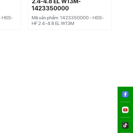
2.4-4.8 EL W13M-
2.4
1423350000
15
- HSS-
Mã sản phẩm: 1423350000 - HSS-
Mã s
HF 2.4-4.8 EL W13M
HF 2