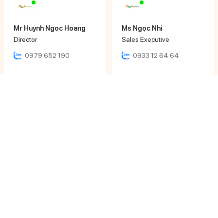
Mr Huynh Ngoc Hoang
Ms Ngọc Nhi
Director
Sales Executive
0979 652 190
0933 12 64 64
Ms Khánh Ly
Ms Phương Uyên
Sales Executive
Sales Executive
0906 616 000
0933 071 486