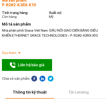
Mã sản phẩm:
P-R2#2-K3RX-K10
Tình trạng hàng:
Xuất xứ:
Còn hàng
Mỹ
Mô tả sản phẩm
Nhà phân phối Grace Việt Nam. ĐẦU NỐI GIAO DIỆN BẢNG ĐIỀU
Đ
KHIỂN ETHERNET GRACE TECHNOLOGIES – P-R2#2-K3RX-K10
ở
đ
Đọc thêm
Liên hệ báo giá
Chia sẻ sản phẩm
Thông tin kỹ thuật
Tải catalog