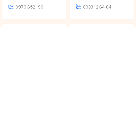
0979 652 190
0933 12 64 64
Ms Khánh Ly
Ms Phương Uyên
Sales Executive
Sales Executive
0906 616 000
0933 071 486
Ms Thảo Vy
Ms Thanh Trúc
Sales Executive
Sales Executive
0908 992 921
0931 23 23 21