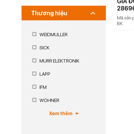
GIÁ Đ
2869
Thương hiệu
Mã sản
BK
WEIDMULLER
SICK
MURR ELEKTRONIK
LAPP
IFM
WOHNER
Xem thêm