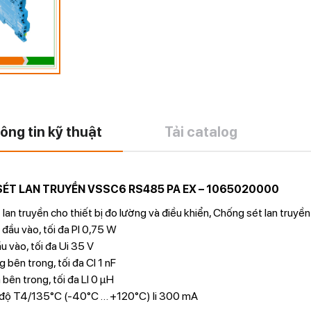
ông tin kỹ thuật
Tải catalog
ÉT LAN TRUYỀN VSSC6 RS485 PA EX – 1065020000
lan truyền cho thiết bị đo lường và điều khiển, Chống sét lan truyề
đầu vào, tối đa PI 0,75 W
u vào, tối đa Ui 35 V
 bên trong, tối đa CI 1 nF
bên trong, tối đa LI 0 µH
 độ T4/135°C (-40°C … +120°C) li 300 mA