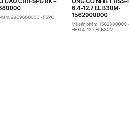
Ỡ CẦU CHÌ FSPG BK –
ỐNG CO NHIỆT HSS-
680000
6.4-12.7 EL B30M-
1562900000
 phẩm: 2869680000 - FSPG
Mã sản phẩm: 1562900000 
HF 6.4-12.7 EL B30M