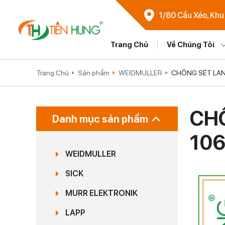
1/80 Cầu Xéo, Khu
Trang Chủ
Về Chúng Tôi
Trang Chủ
Sản phẩm
WEIDMULLER
CHỐNG SÉT LAN
CHỐ
Danh mục sản phẩm
10
WEIDMULLER
SICK
MURR ELEKTRONIK
LAPP