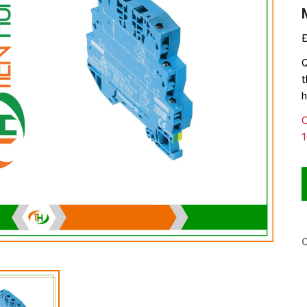
Đ
Q
t
h
C