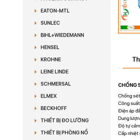
EATON-MTL
SUNLEC
BIHL+WIEDEMANN
HENSEL
Th
KROHNE
LEINE LINDE
SCHMERSAL
CHỐNG S
Chống sét 
ELMEX
Công suất 
BECKHOFF
Điện áp đầ
Dung lượng
THIẾT BỊ ĐO LƯỜNG
Độ tự cảm 
THIẾT BỊ PHÒNG NỔ
Cấp nhiệt