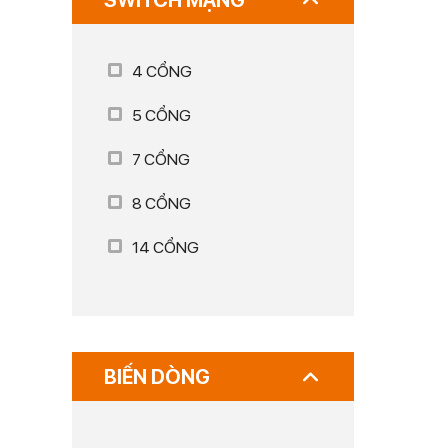
SWITCH MẠNG
4 CỔNG
5 CỔNG
7 CỔNG
8 CỔNG
14 CỔNG
BIẾN DÒNG