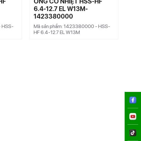
HF
ỐNG CO NHIỆT HSS-HF
ỐNG
6.4-12.7 EL W13M-
2.4
1423380000
14
- HSS-
Mã sản phẩm: 1423380000 - HSS-
Mã s
HF 6.4-12.7 EL W13M
HF 2