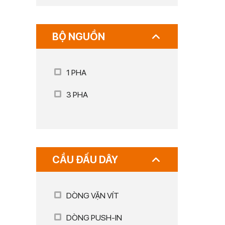
BỘ NGUỒN
1 PHA
3 PHA
CẦU ĐẤU DÂY
DÒNG VẶN VÍT
DÒNG PUSH-IN