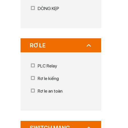
DÒNG KẸP
RƠ LE
PLC Relay
Rơ le kiếng
Rơ le an toàn