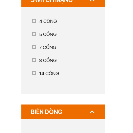
SWITCH MẠNG
4 CỔNG
5 CỔNG
7 CỔNG
8 CỔNG
14 CỔNG
BIẾN DÒNG