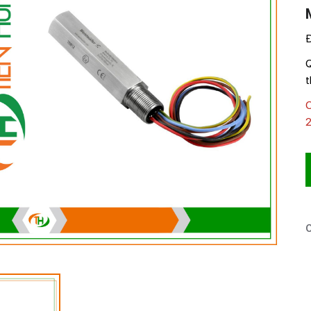
Đ
Q
t
C