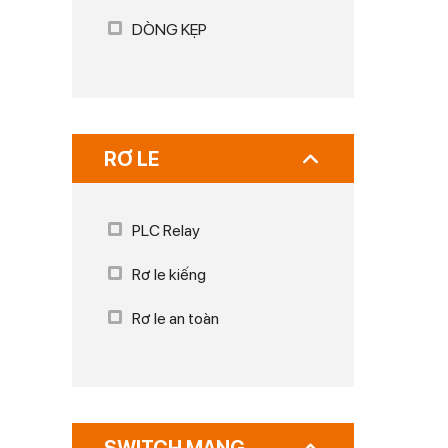
DÒNG KẸP
RƠ LE
PLC Relay
Rơ le kiếng
Rơ le an toàn