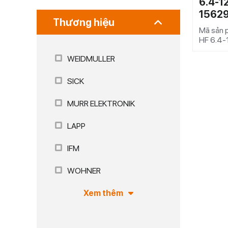
6.4-1
1562
Thương hiệu
Mã sản 
HF 6.4-
WEIDMULLER
SICK
MURR ELEKTRONIK
LAPP
IFM
WOHNER
Xem thêm