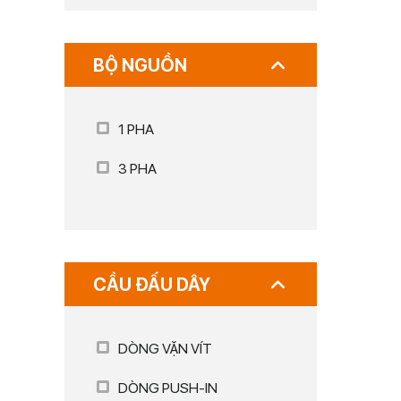
BỘ NGUỒN
1 PHA
3 PHA
CẦU ĐẤU DÂY
DÒNG VẶN VÍT
DÒNG PUSH-IN