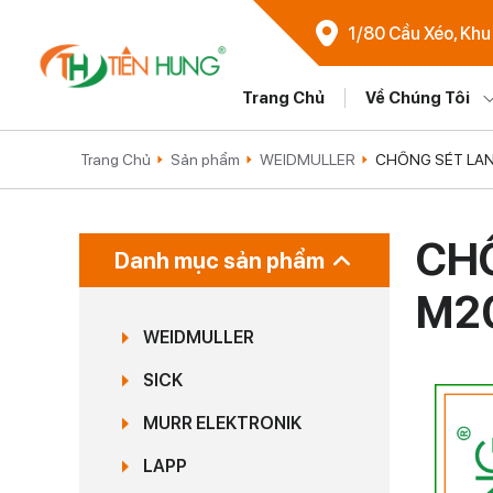
1/80 Cầu Xéo, Khu
Trang Chủ
Về Chúng Tôi
Trang Chủ
Sản phẩm
WEIDMULLER
CHỐNG SÉT LAN
CHỐ
Danh mục sản phẩm
M20
WEIDMULLER
SICK
MURR ELEKTRONIK
LAPP