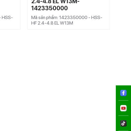
2.4-4.8 EL W13M-
2.4
1423350000
15
- HSS-
Mã sản phẩm: 1423350000 - HSS-
Mã s
HF 2.4-4.8 EL W13M
HF 2