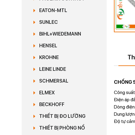
EATON-MTL
SUNLEC
BIHL+WIEDEMANN
HENSEL
Th
KROHNE
LEINE LINDE
SCHMERSAL
CHỐNG S
Công suất 
ELMEX
Điện áp đầ
BECKHOFF
Dòng điện 
Dung lượng
THIẾT BỊ ĐO LƯỜNG
Độ tự cảm 
THIẾT BỊ PHÒNG NỔ