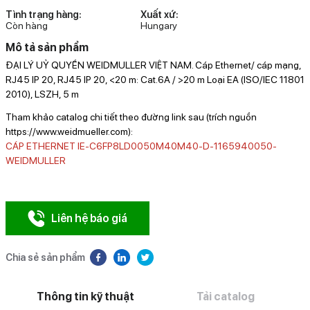
Tình trạng hàng:
Xuất xứ:
Còn hàng
Hungary
Mô tả sản phẩm
ĐẠI LÝ UỶ QUYỀN WEIDMULLER VIỆT NAM. Cáp Ethernet/ cáp mạng,
RJ45 IP 20, RJ45 IP 20, <20 m: Cat.6A / >20 m Loại EA (ISO/IEC 11801
2010), LSZH, 5 m
Tham khảo catalog chi tiết theo đường link sau (trích nguồn
https://www.weidmueller.com):
CÁP ETHERNET IE-C6FP8LD0050M40M40-D-1165940050-
WEIDMULLER
Liên hệ báo giá
Chia sẻ sản phẩm
Thông tin kỹ thuật
Tải catalog