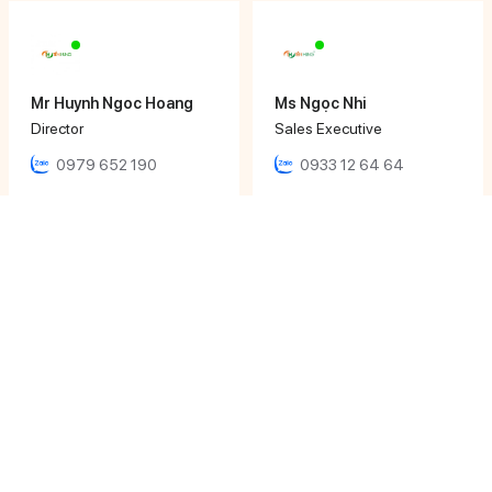
Mr Huynh Ngoc Hoang
Ms Ngọc Nhi
Director
Sales Executive
0979 652 190
0933 12 64 64
Ms Khánh Ly
Ms Phương Uyên
Sales Executive
Sales Executive
0906 616 000
0933 071 486