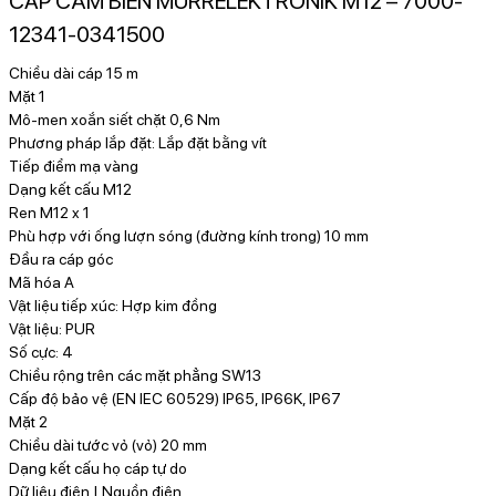
CÁP CẢM BIẾN MURRELEKTRONIK M12 – 7000-
12341-0341500
Chiều dài cáp 15 m
Mặt 1
Mô-men xoắn siết chặt 0,6 Nm
Phương pháp lắp đặt: Lắp đặt bằng vít
Tiếp điểm mạ vàng
Dạng kết cấu M12
Ren M12 x 1
Phù hợp với ống lượn sóng (đường kính trong) 10 mm
Đầu ra cáp góc
Mã hóa A
Vật liệu tiếp xúc: Hợp kim đồng
Vật liệu: PUR
Số cực: 4
Chiều rộng trên các mặt phẳng SW13
Cấp độ bảo vệ (EN IEC 60529) IP65, IP66K, IP67
Mặt 2
Chiều dài tước vỏ (vỏ) 20 mm
Dạng kết cấu họ cáp tự do
Dữ liệu điện | Nguồn điện