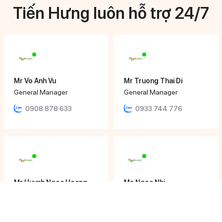
Tiến Hưng luôn hỗ trợ 24/7
Mr Vo Anh Vu
Mr Truong Thai Di
General Manager
General Manager
0908 878 633
0933 744 776
Mr Huynh Ngoc Hoang
Ms Ngọc Nhi
Director
Sales Executive
0979 652 190
0933 12 64 64