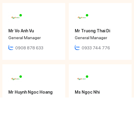
Mr Vo Anh Vu
Mr Truong Thai Di
General Manager
General Manager
0908 878 633
0933 744 776
Mr Huynh Ngoc Hoang
Ms Ngọc Nhi
Director
Sales Executive
0979 652 190
0933 12 64 64