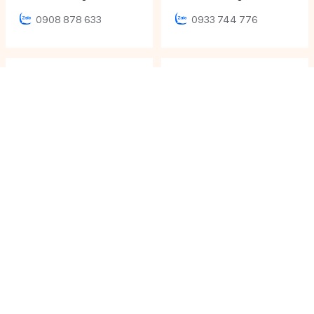
0908 878 633
0933 744 776
Mr Huynh Ngoc Hoang
Ms Ngọc Nhi
Director
Sales Executive
0979 652 190
0933 12 64 64
Ms Khánh Ly
Ms Phương Uyên
Sales Executive
Sales Executive
0906 616 000
0933 071 486