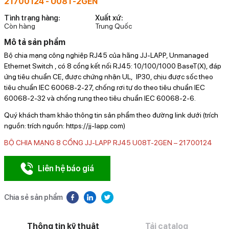
21700124 - U08T-2GEN
Tình trạng hàng:
Xuất xứ:
Còn hàng
Trung Quốc
Mô tả sản phẩm
Bộ chia mạng công nghiệp RJ45 của hãng JJ-LAPP, Unmanaged
Ethernet Switch , có 8 cổng kết nối RJ45: 10/100/1000 BaseT(X), đáp
ứng tiêu chuẩn CE, được chứng nhận UL, IP30, chịu được sốc theo
tiêu chuẩn IEC 60068-2-27, chống rơi tự do theo tiêu chuẩn IEC
60068-2-32 và chống rung theo tiêu chuẩn IEC 60068-2-6.
Quý khách tham khảo thông tin sản phẩm theo đường link dưới (trích
nguồn: trích nguồn: https://jj-lapp.com)
BỘ CHIA MẠNG 8 CỔNG JJ-LAPP RJ45 U08T-2GEN – 21700124
Liên hệ báo giá
Chia sẻ sản phẩm
Thông tin kỹ thuật
Tải catalog