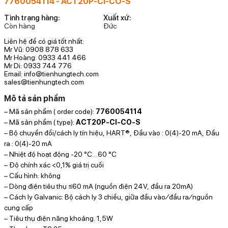
7760054114 - ACT20P-CI-CO-S
Tình trạng hàng:
Xuất xứ:
Còn hàng
Đức
Liên hệ để có giá tốt nhất:
Mr Vũ: 0908 878 633
Mr Hoàng: 0933 441 466
Mr Di: 0933 744 776
Email: info@tienhungtech.com
sales@tienhungtech.com
Mô tả sản phẩm
– Mã sản phẩm ( order code):
7760054114
T
– Mã sản phẩm ( type):
ACT20P-CI-CO-S
h
– Bộ chuyển đổi/cách ly tín hiệu, HART®, Đầu vào : 0(4)-20 mA, Đầu
7
ra : 0(4)-20 mA
– Nhiệt độ hoạt động -20 °C…60 °C
– Độ chính xác <0,1% giá trị cuối
– Cấu hình: không
– Dòng điện tiêu thụ ≤60 mA (nguồn điện 24V, đầu ra 20mA)
– Cách ly Galvanic: Bộ cách ly 3 chiều, giữa đầu vào ⁄ đầu ra ⁄ nguồn
cung cấp
– Tiêu thụ điện năng khoảng. 1,5W