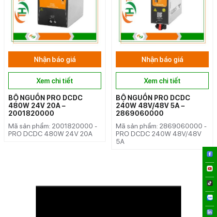
Nhận báo giá
Nhận báo giá
Xem chi tiết
Xem chi tiết
BỘ NGUỒN PRO DCDC
BỘ NGUỒN PRO DCDC
480W 24V 20A –
240W 48V/48V 5A –
2001820000
2869060000
Mã sản phẩm: 2001820000 -
Mã sản phẩm: 2869060000 -
PRO DCDC 480W 24V 20A
PRO DCDC 240W 48V/48V
5A