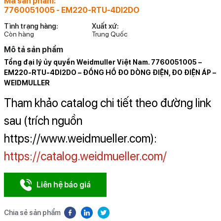
Mã sản phẩm:
7760051005 - EM220-RTU-4DI2DO
Tình trạng hàng:
Xuất xứ:
Còn hàng
Trung Quốc
Mô tả sản phẩm
Tổng đại lý ủy quyền Weidmuller Việt Nam. 7760051005 –
EM220-RTU-4DI2DO – ĐỒNG HỒ ĐO DÒNG ĐIỆN, ĐO ĐIỆN ÁP –
WEIDMULLER
Tham khảo catalog chi tiết theo đường link
sau (trích nguồn
https://www.weidmueller.com):
https://catalog.weidmueller.com/
Liên hệ báo giá
Chia sẻ sản phẩm