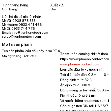
Tình trạng hàng:
Xuất xứ:
Còn hàng
Đức
Liên hệ để có giá tốt nhất:
Mr Vũ: 0908 878 633
Mr Hoàng: 0933 441 466
Mr Di: 0933 744 776
Email: info@tienhungtech.com
sales@tienhungtech.com
Mô tả sản phẩm
Tên sản phẩm: cầu đấu dây lò xo PT 4
Tham khảo catalog chi tiết theo đ
Mã đặt hàng: 3211757
https://www.phoenixcontact.com)
www.phoenixcontact.com
Loại cầu đấu: lò xo (push in)
Tiết diện dây dẫn: 0.2 mm² – 6 m
Dòng định mức: 32 A
Áp định mức: 800 V
Dòng mang tải lớn nhất: 36 A (với
Kích thước: rộng 6.2 mm
Vỏ ngoài: bằng nhựa màu xám, b
Gắn được trên DIN rail: NS 35/7,
Chứng chỉ: CSA / UL Recognized