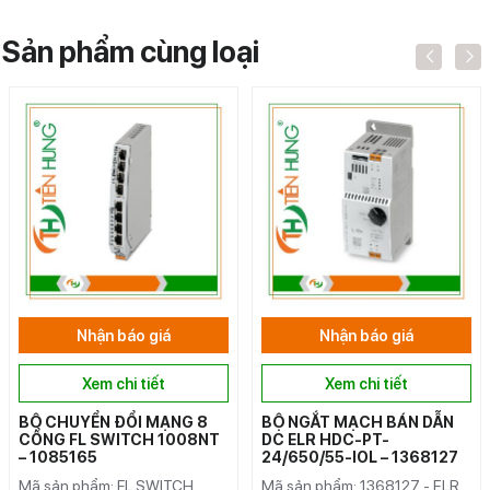
Sản phẩm cùng loại
Nhận báo giá
Nhận báo giá
Xem chi tiết
Xem chi tiết
BỘ CHUYỂN ĐỔI MẠNG 8
BỘ NGẮT MẠCH BÁN DẪN
CỔNG FL SWITCH 1008NT
DC ELR HDC-PT-
– 1085165
24/650/55-IOL – 1368127
Mã sản phẩm: FL SWITCH
Mã sản phẩm: 1368127 - ELR