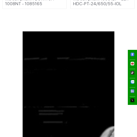
1008NT - 1085165
HDC-PT-24/650/55-IOL