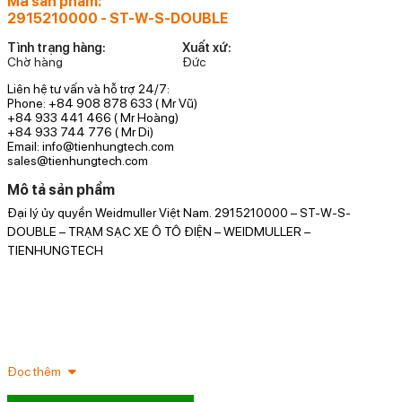
Mã sản phẩm:
2915210000 - ST-W-S-DOUBLE
Tình trạng hàng:
Xuất xứ:
Chờ hàng
Đức
Liên hệ tư vấn và hỗ trợ 24/7:
Phone: +84 908 878 633 ( Mr Vũ)
+84 933 441 466 ( Mr Hoàng)
+84 933 744 776 ( Mr Di)
Email: info@tienhungtech.com
sales@tienhungtech.com
Mô tả sản phẩm
Đại lý ủy quyền Weidmuller Việt Nam. 2915210000 – ST-W-S-
T
DOUBLE – TRẠM SẠC XE Ô TÔ ĐIỆN – WEIDMULLER –
TIENHUNGTECH
Đọc thêm