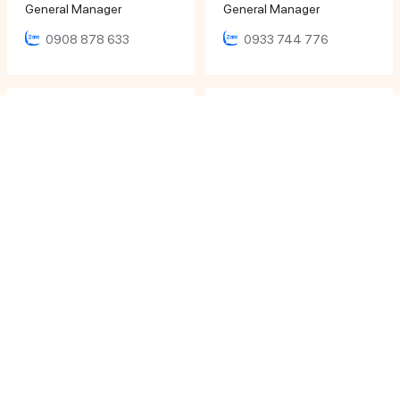
General Manager
General Manager
0908 878 633
0933 744 776
Mr Huynh Ngoc Hoang
Ms Ngọc Nhi
Director
Sales Executive
0979 652 190
0933 12 64 64
Ms Khánh Ly
Ms Phương Uyên
Sales Executive
Sales Executive