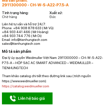
Mã sản phẩm:
2911300000 - CH-W-S-A22-P7.5-A
Tình trạng hàng:
Xuất xứ:
Chờ hàng
Đức
Liên hệ tư vấn và hỗ trợ 24/7:
Phone: +84 908 878 633 ( Mr Vũ)
+84 933 441 466 ( Mr Hoàng)
+84 933 744 776 ( Mr Di)
Email: info@tienhungtech.com
sales@tienhungtech.com
Mô tả sản phẩm
Đại lý ủy quyền Weidmuller Việt Nam. 2911300000 – CH-W-S-A22-
P7.5-A – HỘP SẠC AC SMART ADVANCED – WEIDMULLER –
TIENHUNGTECH
Tham khảo catalog chi tiết theo đường link sau ( trích nguồn
https://www.weidmueller.com):
https://catalog.weidmueller.com
Liên hệ báo giá