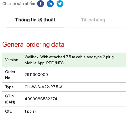
Chia sẻ sản phẩm
Thông tin kỹ thuật
Tải catalog
General ordering data
Wallbox, With attached 7.5 m cable and type 2 plug,
Version
Mobile App, RFID/NFC
Order
2911300000
No.
Type
CH-W-S-A22-P7.5-A
GTIN
4099986532274
(EAN)
Qty.
1 pc(s).