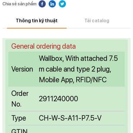
Chia sẻ sản phẩm
Thông tin kỹ thuật
Tải catalog
General ordering data
Wallbox, With attached 7.5
Version
m cable and type 2 plug,
Mobile App, RFID/NFC
Order
2911240000
No.
Type
CH-W-S-A11-P7.5-V
GTIN