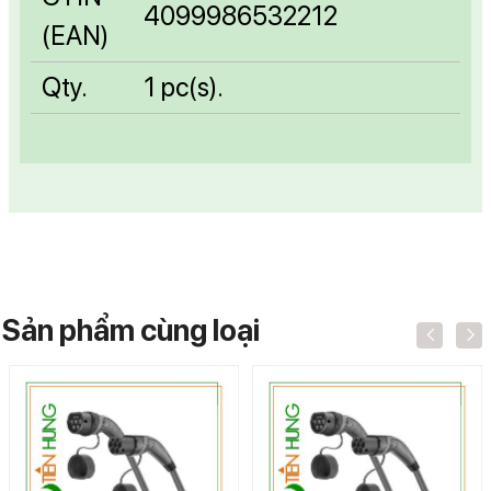
4099986532212
(EAN)
Qty.
1 pc(s).
Sản phẩm cùng loại