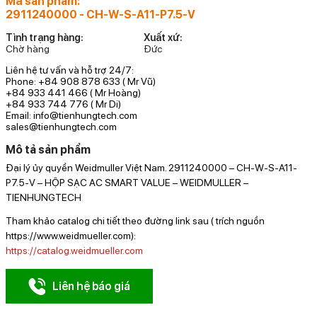
Mã sản phẩm:
2911240000 - CH-W-S-A11-P7.5-V
Tình trạng hàng:
Xuất xứ:
Chờ hàng
Đức
Liên hệ tư vấn và hỗ trợ 24/7:
Phone: +84 908 878 633 ( Mr Vũ)
+84 933 441 466 ( Mr Hoàng)
+84 933 744 776 ( Mr Di)
Email: info@tienhungtech.com
sales@tienhungtech.com
Mô tả sản phẩm
Đại lý ủy quyền Weidmuller Việt Nam. 2911240000 – CH-W-S-A11-
P7.5-V – HỘP SẠC AC SMART VALUE – WEIDMULLER –
TIENHUNGTECH
Tham khảo catalog chi tiết theo đường link sau ( trích nguồn
https://www.weidmueller.com):
https://catalog.weidmueller.com
Liên hệ báo giá