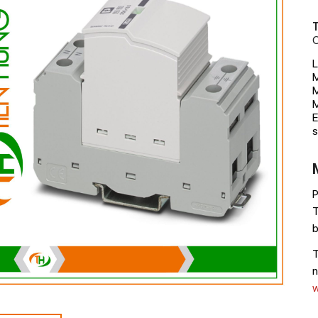
T
C
L
M
M
E
s
P
T
b
T
n
w