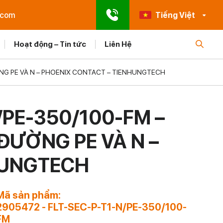
.com
Tiếng Việt
Hoạt động – Tin tức
Liên Hệ
ỜNG PE VÀ N – PHOENIX CONTACT – TIENHUNGTECH
/PE-350/100-FM –
ĐƯỜNG PE VÀ N –
HUNGTECH
Mã sản phẩm:
2905472 - FLT-SEC-P-T1-N/PE-350/100-
FM