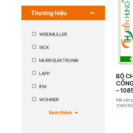
Thương hiệu
WEIDMULLER
SICK
MURR ELEKTRONIK
LAPP
BỘ C
CỔNG
IFM
– 108
WOHNER
Mã sản 
108516
Xem thêm