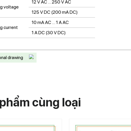
12 V AC … 250 V AC
g voltage
125 V DC (200 mA DC)
10 mA AC … 1 A AC
g current
1 A DC (30 V DC)
nal drawing
phẩm cùng loại