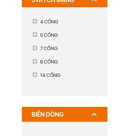
SWITCH MẠNG
4 CỔNG
5 CỔNG
7 CỔNG
8 CỔNG
14 CỔNG
BIẾN DÒNG