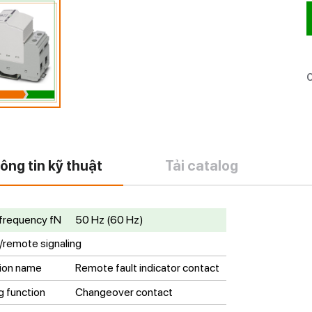
C
ông tin kỹ thuật
Tải catalog
frequency f
N
50 Hz (60 Hz)
r/remote signaling
ion name
Remote fault indicator contact
g function
Changeover contact