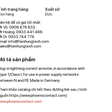
ình trạng hàng:
Xuất xứ:
òn hàng
Đức
iên hệ để có giá tốt nhất:
r Vũ: 0908 878 633
Mr Hoàng: 0933 441 466
r Di: 0933 744 776
mail: info@tienhungtech.com
ales@tienhungtech.com
Mô tả sản phẩm
lug-in lightning current arrester, in accordance with
ype 1/Class I, for use in power supply networks
etween N and PE. Made in Germany.
ham khảo catalog chi tiết theo đường link sau ( trích
guồn https://www.phoenixcontact.com):
ww.phoenixcontact.com