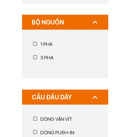
BỘ NGUỒN
1 PHA
3 PHA
CẦU ĐẤU DÂY
DÒNG VẶN VÍT
DÒNG PUSH-IN