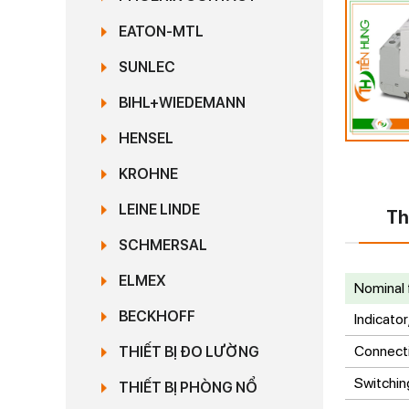
EATON-MTL
SUNLEC
BIHL+WIEDEMANN
HENSEL
KROHNE
LEINE LINDE
Th
SCHMERSAL
ELMEX
Nominal 
BECKHOFF
Indicato
Connect
THIẾT BỊ ĐO LƯỜNG
Switchin
THIẾT BỊ PHÒNG NỔ