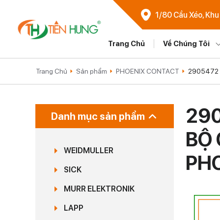
1/80 Cầu Xéo, Khu
Trang Chủ
Về Chúng Tôi
Trang Chủ
Sản phẩm
PHOENIX CONTACT
2905472 
290
Danh mục sản phẩm
BỘ 
WEIDMULLER
PHO
SICK
MURR ELEKTRONIK
LAPP