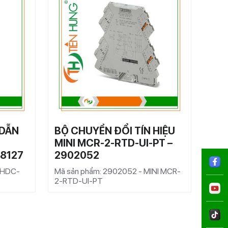
 DẪN
BỘ CHUYỂN ĐỔI TÍN HIỆU
CẦU
MINI MCR-2-RTD-UI-PT –
– 3
68127
2902052
Mã s
1,5/
R HDC-
Mã sản phẩm: 2902052 - MINI MCR-
2-RTD-UI-PT