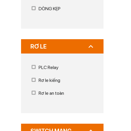
DÒNG KẸP
RƠ LE
PLC Relay
Rơ le kiếng
Rơ le an toàn