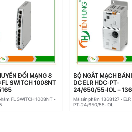
HUYỂN ĐỔI MẠNG 8
BỘ NGẮT MẠCH BÁN
 FL SWITCH 1008NT
DC ELR HDC-PT-
5165
24/650/55-IOL – 13
phẩm: FL SWITCH 1008NT -
Mã sản phẩm: 1368127 - EL
5
PT-24/650/55-IOL