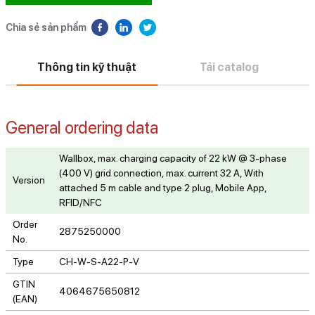
Chia sẻ sản phẩm
Thông tin kỹ thuật
Tải catalog
General ordering data
Wallbox, max. charging capacity of 22 kW @ 3-phase
(400 V) grid connection, max. current 32 A, With
Version
attached 5 m cable and type 2 plug, Mobile App,
RFID/NFC
Order
2875250000
No.
Type
CH-W-S-A22-P-V
GTIN
4064675650812
(EAN)