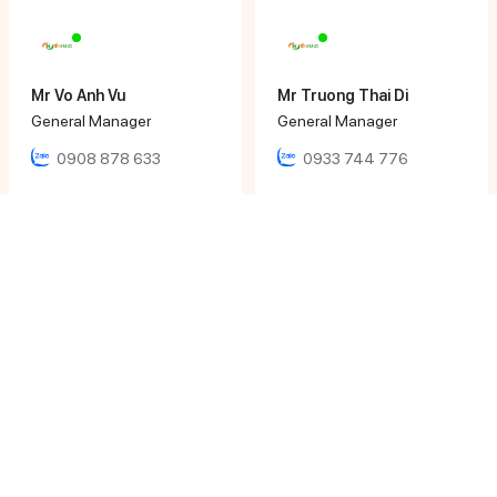
Mr Vo Anh Vu
Mr Truong Thai Di
General Manager
General Manager
0908 878 633
0933 744 776
Mr Huynh Ngoc Hoang
Ms Ngọc Nhi
Director
Sales Executive
0979 652 190
0933 12 64 64