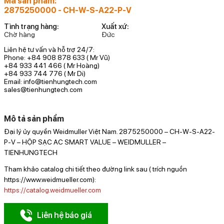
Mã sản phẩm:
2875250000 - CH-W-S-A22-P-V
Tình trạng hàng:
Xuất xứ:
Chờ hàng
Đức
Liên hệ tư vấn và hỗ trợ 24/7:
Phone: +84 908 878 633 ( Mr Vũ)
+84 933 441 466 ( Mr Hoàng)
+84 933 744 776 ( Mr Di)
Email: info@tienhungtech.com
sales@tienhungtech.com
Mô tả sản phẩm
Đại lý ủy quyền Weidmuller Việt Nam. 2875250000 – CH-W-S-A22-
P-V – HỘP SẠC AC SMART VALUE – WEIDMULLER –
TIENHUNGTECH
Tham khảo catalog chi tiết theo đường link sau ( trích nguồn
https://www.weidmueller.com):
https://catalog.weidmueller.com
Liên hệ báo giá