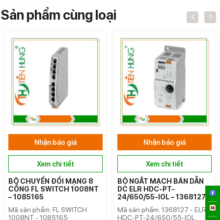
Sản phẩm cùng loại
Nhận báo giá
Nhận báo giá
Xem chi tiết
Xem chi tiết
BỘ CHUYỂN ĐỔI MẠNG 8
BỘ NGẮT MẠCH BÁN DẪN
CỔNG FL SWITCH 1008NT
DC ELR HDC-PT-
– 1085165
24/650/55-IOL – 1368127
Mã sản phẩm: FL SWITCH
Mã sản phẩm: 1368127 - ELR
1008NT - 1085165
HDC-PT-24/650/55-IOL