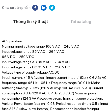
Chia sẻ sản phẩm
Thông tin kỹ thuật
Tải catalog
AC operation
Nominal input voltage range 100 V AC … 240 V AC
Input voltage range 85 V AC … 264 V AC
95 V DC … 250 V DC
Input voltage range AC 85 V AC … 264 V AC
Input voltage range DC 95 V DC … 250 V DC
Voltage type of supply voltage AC/DC
Inrush current < 15 A (typical) Inrush current integral (I2t) < 0.6 A2s AC
frequency range 45 Hz ... 65 Hz Frequency range DC 0 Hz Mains
buffering time typ. 20 ms (120 V AC) typ. 100 ms (230 V AC) Current
consumption 0.8 A (120 V AC) 0.4 A (230 V AC) Nominal power
consumption 124.3 VA Protective circuit Transient surge protection;
Varistor Power factor (cos phi) 0.56 Typical response time < 0.5 s Input
fuse 3.15 A (slow-blow, internal) Recommended breaker for input