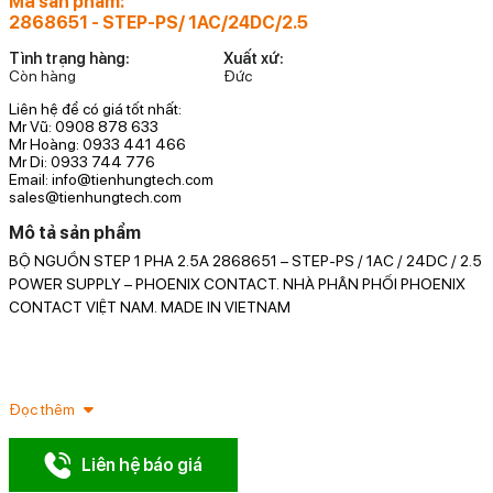
Mã sản phẩm:
2868651 - STEP-PS/ 1AC/24DC/2.5
Tình trạng hàng:
Xuất xứ:
Còn hàng
Đức
Liên hệ để có giá tốt nhất:
Mr Vũ: 0908 878 633
Mr Hoàng: 0933 441 466
Mr Di: 0933 744 776
Email: info@tienhungtech.com
sales@tienhungtech.com
Mô tả sản phẩm
BỘ NGUỒN STEP 1 PHA 2.5A 2868651 – STEP-PS / 1AC / 24DC / 2.5
N
POWER SUPPLY – PHOENIX CONTACT. NHÀ PHÂN PHỐI PHOENIX
S
CONTACT VIỆT NAM. MADE IN VIETNAM
p
P
i
Đọc thêm
Liên hệ báo giá