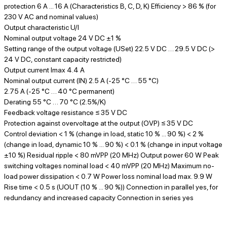
protection 6 A ... 16 A (Characteristics B, C, D, K) Efficiency > 86 % (for
230 V AC and nominal values)
Output characteristic U/I
Nominal output voltage 24 V DC ±1 %
Setting range of the output voltage (USet) 22.5 V DC … 29.5 V DC (>
24 V DC, constant capacity restricted)
Output current Imax 4.4 A
Nominal output current (IN) 2.5 A (-25 °C … 55 °C)
2.75 A (-25 °C … 40 °C permanent)
Derating 55 °C … 70 °C (2.5%/K)
Feedback voltage resistance ≤ 35 V DC
Protection against overvoltage at the output (OVP) ≤ 35 V DC
Control deviation < 1 % (change in load, static 10 % ... 90 %) < 2 %
(change in load, dynamic 10 % ... 90 %) < 0.1 % (change in input voltage
±10 %) Residual ripple < 80 mVPP (20 MHz) Output power 60 W Peak
switching voltages nominal load < 40 mVPP (20 MHz) Maximum no-
load power dissipation < 0.7 W Power loss nominal load max. 9.9 W
Rise time < 0.5 s (UOUT (10 % ... 90 %)) Connection in parallel yes, for
redundancy and increased capacity Connection in series yes