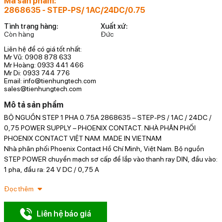
Mã sản phẩm:
2868635 - STEP-PS/ 1AC/24DC/0.75
Tình trạng hàng:
Xuất xứ:
Còn hàng
Đức
Liên hệ để có giá tốt nhất:
Mr Vũ: 0908 878 633
Mr Hoàng: 0933 441 466
Mr Di: 0933 744 776
Email: info@tienhungtech.com
sales@tienhungtech.com
Mô tả sản phẩm
BỘ NGUỒN STEP 1 PHA 0.75A 2868635 – STEP-PS / 1AC / 24DC /
P
0,75 POWER SUPPLY – PHOENIX CONTACT. NHÀ PHÂN PHỐI
i
PHOENIX CONTACT VIỆT NAM. MADE IN VIETNAM
Nhà phân phối Phoenix Contact Hồ Chí Minh, Việt Nam. Bộ nguồn
STEP POWER chuyển mạch sơ cấp để lắp vào thanh ray DIN, đầu vào:
1 pha, đầu ra: 24 V DC / 0,75 A
Đọc thêm
Liên hệ báo giá