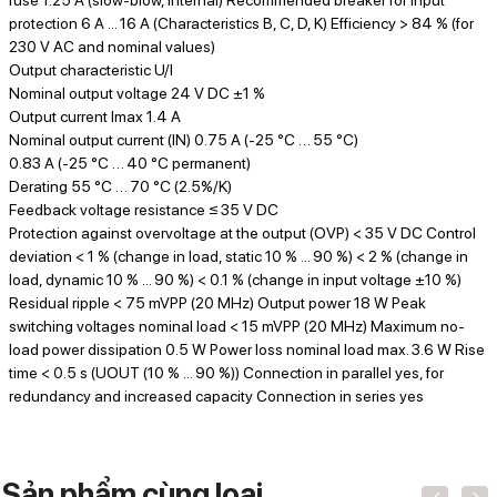
protection 6 A ... 16 A (Characteristics B, C, D, K) Efficiency > 84 % (for
230 V AC and nominal values)
Output characteristic U/I
Nominal output voltage 24 V DC ±1 %
Output current Imax 1.4 A
Nominal output current (IN) 0.75 A (-25 °C … 55 °C)
0.83 A (-25 °C … 40 °C permanent)
Derating 55 °C … 70 °C (2.5%/K)
Feedback voltage resistance ≤ 35 V DC
Protection against overvoltage at the output (OVP) < 35 V DC Control
deviation < 1 % (change in load, static 10 % ... 90 %) < 2 % (change in
load, dynamic 10 % ... 90 %) < 0.1 % (change in input voltage ±10 %)
Residual ripple < 75 mVPP (20 MHz) Output power 18 W Peak
switching voltages nominal load < 15 mVPP (20 MHz) Maximum no-
load power dissipation 0.5 W Power loss nominal load max. 3.6 W Rise
time < 0.5 s (UOUT (10 % ... 90 %)) Connection in parallel yes, for
redundancy and increased capacity Connection in series yes
Sản phẩm cùng loại