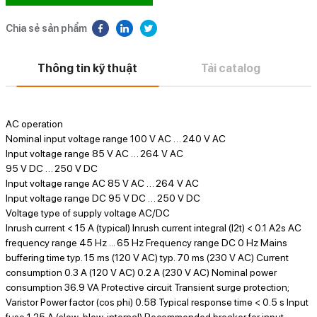
Chia sẻ sản phẩm
Thông tin kỹ thuật
Tải catalog
AC operation
Nominal input voltage range 100 V AC … 240 V AC
Input voltage range 85 V AC … 264 V AC
95 V DC … 250 V DC
Input voltage range AC 85 V AC … 264 V AC
Input voltage range DC 95 V DC … 250 V DC
Voltage type of supply voltage AC/DC
Inrush current < 15 A (typical) Inrush current integral (I2t) < 0.1 A2s AC
frequency range 45 Hz ... 65 Hz Frequency range DC 0 Hz Mains
buffering time typ. 15 ms (120 V AC) typ. 70 ms (230 V AC) Current
consumption 0.3 A (120 V AC) 0.2 A (230 V AC) Nominal power
consumption 36.9 VA Protective circuit Transient surge protection;
Varistor Power factor (cos phi) 0.58 Typical response time < 0.5 s Input
fuse 1.25 A (slow-blow, internal) Recommended breaker for input