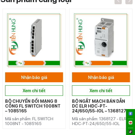
Nhận báo giá
Nhận báo giá
Xem chi tiết
Xem chi tiết
BỘ CHUYỂN ĐỔI MẠNG 8
BỘ NGẮT MẠCH BÁN DẪN
CỔNG FL SWITCH 1008NT
DC ELR HDC-PT-
– 1085165
24/650/55-IOL – 1368127
Mã sản phẩm: FL SWITCH
Mã sản phẩm: 1368127 - ELR
1008NT - 1085165
HDC-PT-24/650/55-IOL