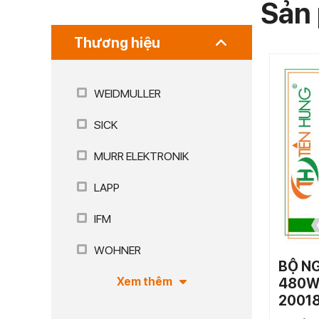
Sản 
Thương hiệu
WEIDMULLER
SICK
MURR ELEKTRONIK
LAPP
IFM
WOHNER
BỘ N
Xem thêm
480W 
2001