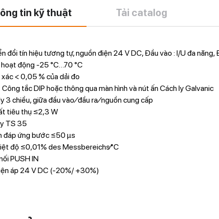
ông tin kỹ thuật
Tải catalog
n đổi tín hiệu tương tự, nguồn điện 24 V DC, Đầu vào : I/U đa năng, Đ
ộ hoạt động -25 °C…70 °C
 xác < 0,05 % của dải đo
: Công tắc DIP hoặc thông qua màn hình và nút ấn Cách ly Galvanic
ly 3 chiều, giữa đầu vào ⁄ đầu ra ⁄ nguồn cung cấp
t tiêu thụ ≤2,3 W
ay TS 35
an đáp ứng bước ≤50 µs
hiệt độ ≤0,01% des Messbereichs⁄°C
 nối PUSH IN
iện áp 24 V DC (-20%/ +30%)