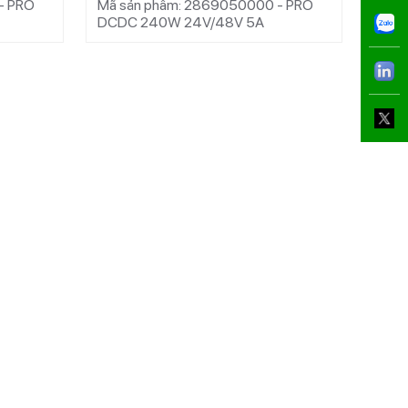
- PRO
Mã sản phẩm: 2869050000 - PRO
Mã s
DCDC 240W 24V/48V 5A
DCD