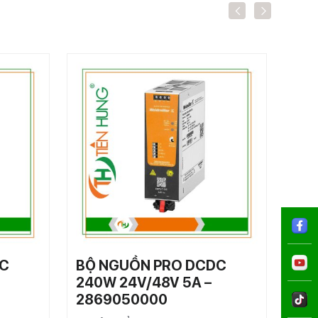
DC
BỘ NGUỒN PRO DCDC
BỘ
240W 24V/48V 5A –
240
2869050000
20