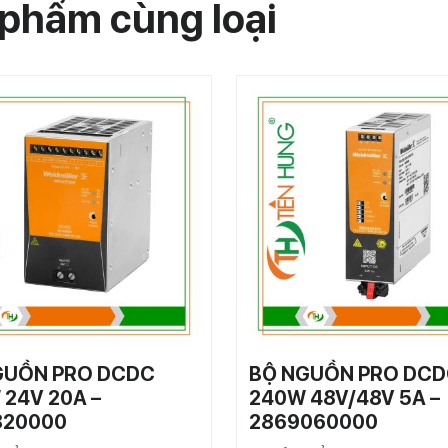
phẩm cùng loại
GUỒN PRO DCDC
BỘ NGUỒN PRO DC
24V 20A –
240W 48V/48V 5A –
820000
2869060000