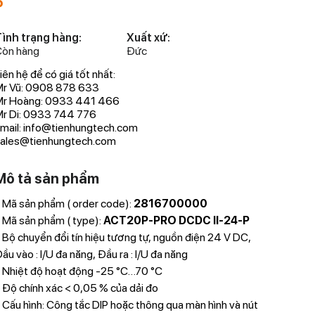
P
ình trạng hàng:
Xuất xứ:
òn hàng
Đức
iên hệ để có giá tốt nhất:
r Vũ: 0908 878 633
Mr Hoàng: 0933 441 466
r Di: 0933 744 776
mail: info@tienhungtech.com
ales@tienhungtech.com
Mô tả sản phẩm
 Mã sản phẩm ( order code):
2816700000
Tham khảo 
 Mã sản phẩm ( type):
ACT20P-PRO DCDC II-24-P
nguồn http
 Bộ chuyển đổi tín hiệu tương tự, nguồn điện 24 V DC,
28167000
ầu vào : I/U đa năng, Đầu ra : I/U đa năng
 Nhiệt độ hoạt động -25 °C…70 °C
 Độ chính xác < 0,05 % của dải đo
 Cấu hình: Công tắc DIP hoặc thông qua màn hình và nút