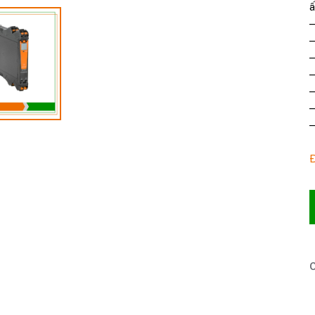
ấ
–
–
–
–
–
–
–
C