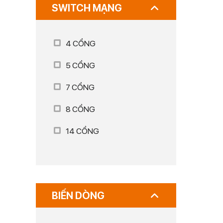
SWITCH MẠNG
4 CỔNG
5 CỔNG
7 CỔNG
8 CỔNG
14 CỔNG
BIẾN DÒNG