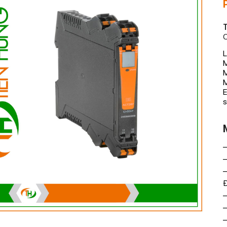
T
C
L
M
M
E
s
–
–
–
Đ
–
–
–