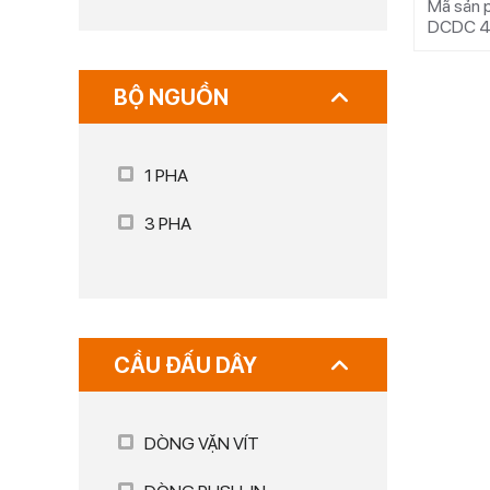
Mã sản 
DCDC 4
BỘ NGUỒN
1 PHA
3 PHA
CẦU ĐẤU DÂY
DÒNG VẶN VÍT