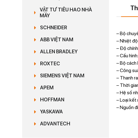
Th
VẬT TƯ TIÊU HAO NHÀ
MÁY
SCHNEIDER
– Bộ chuyể
ABB VIỆT NAM
– Nhiệt đ
– Độ chính
ALLEN BRADLEY
– Cấu hình
– Bộ cách 
ROXTEC
– Công suấ
SIEMENS VIỆT NAM
– Thanh r
– Thời gi
APEM
– Hệ số n
HOFFMAN
– Loại kết
– Nguồn đ
YASKAWA
ADVANTECH