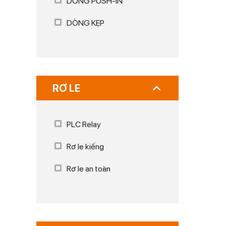
DÒNG PUSH-IN
DÒNG KẸP
RƠ LE
PLC Relay
Rơ le kiếng
Rơ le an toàn