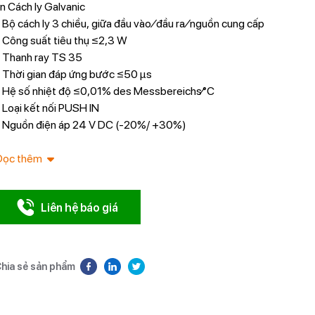
n Cách ly Galvanic
 Bộ cách ly 3 chiều, giữa đầu vào ⁄ đầu ra ⁄ nguồn cung cấp
 Công suất tiêu thụ ≤2,3 W
 Thanh ray TS 35
 Thời gian đáp ứng bước ≤50 µs
 Hệ số nhiệt độ ≤0,01% des Messbereichs⁄°C
 Loại kết nối PUSH IN
 Nguồn điện áp 24 V DC (-20%/ +30%)
Đọc thêm
Liên hệ báo giá
hia sẻ sản phẩm