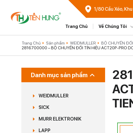
1/80 Cầu Xéo, Khu
Trang Chủ
Về Chúng Tôi
Trang Chủ
Sản phẩm
WEIDMULLER
BỘ CHUYỂN ĐỔI
2816700000 – BỘ CHUYỂN ĐỔI TÍN HIỆU ACT20P-PRO DC
281
Danh mục sản phẩm
ACT
WEIDMULLER
TI
SICK
MURR ELEKTRONIK
LAPP