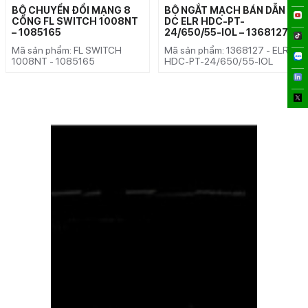
BỘ CHUYỂN ĐỔI MẠNG 8
BỘ NGẮT MẠCH BÁN DẪN
CỔNG FL SWITCH 1008NT
DC ELR HDC-PT-
– 1085165
24/650/55-IOL – 1368127
Mã sản phẩm: FL SWITCH
Mã sản phẩm: 1368127 - ELR
1008NT - 1085165
HDC-PT-24/650/55-IOL