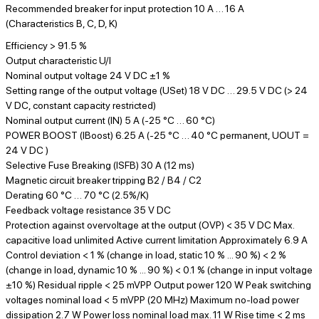
Recommended breaker for input protection 10 A … 16 A
(Characteristics B, C, D, K)
Efficiency > 91.5 %
Output characteristic U/I
Nominal output voltage 24 V DC ±1 %
Setting range of the output voltage (USet) 18 V DC … 29.5 V DC (> 24
V DC, constant capacity restricted)
Nominal output current (IN) 5 A (-25 °C … 60 °C)
POWER BOOST (IBoost) 6.25 A (-25 °C … 40 °C permanent, UOUT =
24 V DC )
Selective Fuse Breaking (ISFB) 30 A (12 ms)
Magnetic circuit breaker tripping B2 / B4 / C2
Derating 60 °C … 70 °C (2.5%/K)
Feedback voltage resistance 35 V DC
Protection against overvoltage at the output (OVP) < 35 V DC Max.
capacitive load unlimited Active current limitation Approximately 6.9 A
Control deviation < 1 % (change in load, static 10 % ... 90 %) < 2 %
(change in load, dynamic 10 % ... 90 %) < 0.1 % (change in input voltage
±10 %) Residual ripple < 25 mVPP Output power 120 W Peak switching
voltages nominal load < 5 mVPP (20 MHz) Maximum no-load power
dissipation 2.7 W Power loss nominal load max. 11 W Rise time < 2 ms