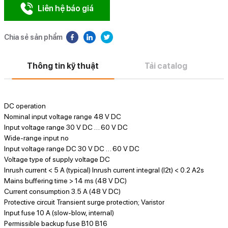
Liên hệ báo giá
Chia sẻ sản phẩm
Thông tin kỹ thuật
Tải catalog
DC operation
Nominal input voltage range 48 V DC
Input voltage range 30 V DC … 60 V DC
Wide-range input no
Input voltage range DC 30 V DC … 60 V DC
Voltage type of supply voltage DC
Inrush current < 5 A (typical) Inrush current integral (I2t) < 0.2 A2s
Mains buffering time > 14 ms (48 V DC)
Current consumption 3.5 A (48 V DC)
Protective circuit Transient surge protection; Varistor
Input fuse 10 A (slow-blow, internal)
Permissible backup fuse B10 B16