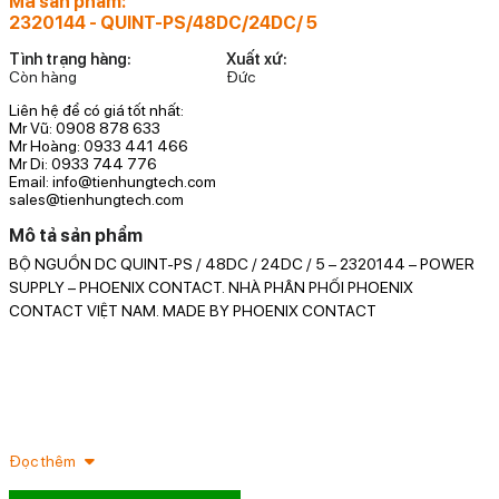
Mã sản phẩm:
2320144 - QUINT-PS/48DC/24DC/ 5
Tình trạng hàng:
Xuất xứ:
Còn hàng
Đức
Liên hệ để có giá tốt nhất:
Mr Vũ: 0908 878 633
Mr Hoàng: 0933 441 466
Mr Di: 0933 744 776
Email: info@tienhungtech.com
sales@tienhungtech.com
Mô tả sản phẩm
BỘ NGUỒN DC QUINT-PS / 48DC / 24DC / 5 – 2320144 – POWER
N
SUPPLY – PHOENIX CONTACT. NHÀ PHÂN PHỐI PHOENIX
D
CONTACT VIỆT NAM. MADE BY PHOENIX CONTACT
n
D
P
S
V
Đọc thêm