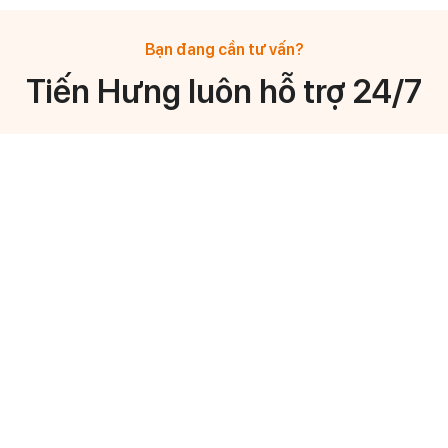
Bạn đang cần tư vấn?
Tiến Hưng luôn hỗ trợ 24/7
Mr Vo Anh Vu
Mr Truong Thai Di
General Manager
General Manager
0908 878 633
0933 744 776
Mr Huynh Ngoc Hoang
Ms Ngọc Nhi