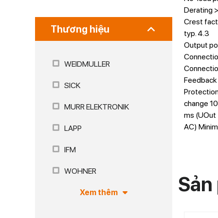
Derating >
Crest fact
Thương hiệu
typ. 4.3
Output po
Connection
WEIDMULLER
Connection
Feedback 
SICK
Protection
change 10 
MURR ELEKTRONIK
ms (UOut 
AC) Minim
LAPP
IFM
WOHNER
Sản 
Xem thêm