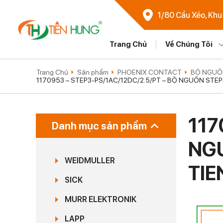
1/80 Cầu Xéo, Khu
Trang Chủ
Về Chúng Tôi
Trang Chủ
Sản phẩm
PHOENIX CONTACT
BỘ NGUỒ
1170953 – STEP3-PS/1AC/12DC/2.5/PT – BỘ NGUỒN ST
117
Danh mục sản phẩm
NGU
WEIDMULLER
TI
SICK
MURR ELEKTRONIK
LAPP