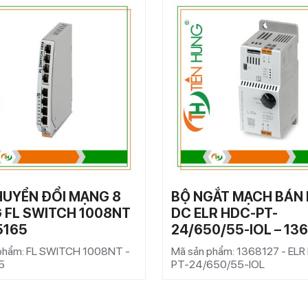
HUYỂN ĐỔI MẠNG 8
BỘ NGẮT MẠCH BÁN
 FL SWITCH 1008NT
DC ELR HDC-PT-
5165
24/650/55-IOL – 13
phẩm: FL SWITCH 1008NT -
Mã sản phẩm: 1368127 - EL
5
PT-24/650/55-IOL