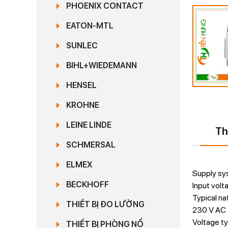
PHOENIX CONTACT
EATON-MTL
SUNLEC
BIHL+WIEDEMANN
HENSEL
KROHNE
LEINE LINDE
Th
SCHMERSAL
ELMEX
Supply sys
BECKHOFF
Input vol
Typical na
THIẾT BỊ ĐO LƯỜNG
230 V AC
Voltage t
THIẾT BỊ PHÒNG NỔ