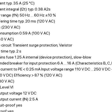
rent typ. 35 A (25 °C)
ent integral (I2t) typ. 0.38 A2s
 range (fN) 50 Hz … 60 Hz ±10 %
ering time typ. 20 ms (120 V AC)
s (230 V AC)
onsumption 0.59 A (100 V AC)
40 V AC)
 circuit Transient surge protection; Varistor
time typ. 2 s
ns fuse 1.25 A internal (device protection), slow-blow
d breaker for input protection 6 A … 16 A (Characteristics B, C, 
current to PE < 0.25 mA Input voltage range 110 V DC ... 250 V DC
0 V DC) Efficiency > 87 % (120 V AC)
30 V AC)
 Level VI
utput voltage 12 V DC
tput current (IN) 2.5 A
uit-proof yes
roof yes