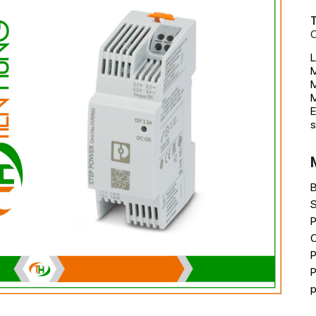
T
C
L
M
M
E
s
P
P
p