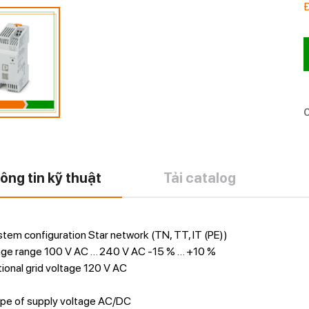
C
ông tin kỹ thuật
Tải catalog
tem configuration Star network (TN, TT, IT (PE))
tage range 100 V AC … 240 V AC -15 % … +10 %
tional grid voltage 120 V AC
ype of supply voltage AC/DC