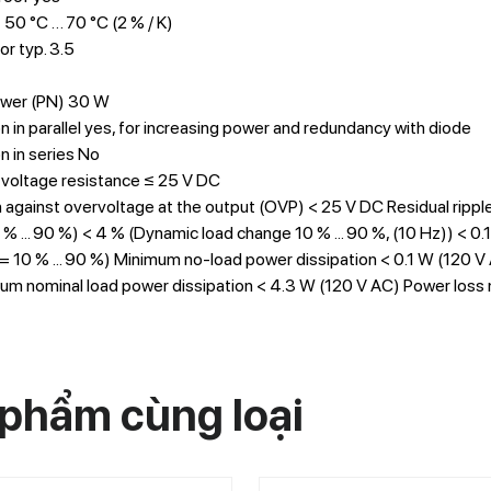
 50 °C … 70 °C (2 % / K)
or typ. 3.5
wer (PN) 30 W
 in parallel yes, for increasing power and redundancy with diode
 in series No
voltage resistance ≤ 25 V DC
 against overvoltage at the output (OVP) < 25 V DC Residual ripple
% ... 90 %) < 4 % (Dynamic load change 10 % ... 90 %, (10 Hz)) < 0.
= 10 % ... 90 %) Minimum no-load power dissipation < 0.1 W (120 
um nominal load power dissipation < 4.3 W (120 V AC) Power loss 
phẩm cùng loại