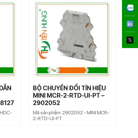
 DẪN
BỘ CHUYỂN ĐỔI TÍN HIỆU
CẦU
MINI MCR-2-RTD-UI-PT –
– 3
68127
2902052
Mã s
1,5/
R HDC-
Mã sản phẩm: 2902052 - MINI MCR-
2-RTD-UI-PT