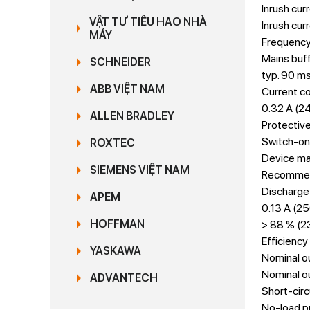
Inrush cur
VẬT TƯ TIÊU HAO NHÀ
Inrush curr
MÁY
Frequency
Mains buff
SCHNEIDER
typ. 90 m
ABB VIỆT NAM
Current c
0.32 A (2
ALLEN BRADLEY
Protective
Switch-on 
ROXTEC
Device mai
SIEMENS VIỆT NAM
Recommende
Discharge 
APEM
0.13 A (25
HOFFMAN
> 88 % (2
Efficiency
YASKAWA
Nominal o
Nominal ou
ADVANTECH
Short-circ
No-load p