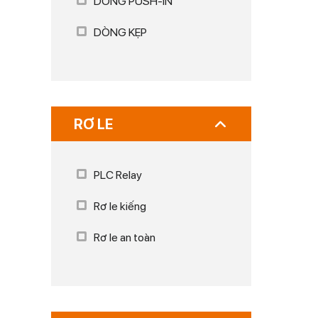
DÒNG PUSH-IN
DÒNG KẸP
RƠ LE
PLC Relay
Rơ le kiếng
Rơ le an toàn