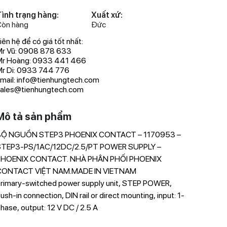
ình trạng hàng:
Xuất xứ:
òn hàng
Đức
iên hệ để có giá tốt nhất:
r Vũ: 0908 878 633
Mr Hoàng: 0933 441 466
r Di: 0933 744 776
mail: info@tienhungtech.com
ales@tienhungtech.com
Mô tả sản phẩm
BỘ NGUỒN STEP3 PHOENIX CONTACT – 1170953 –
Tham khảo 
STEP3-PS/1AC/12DC/2.5/PT POWER SUPPLY –
nguồn htt
PHOENIX CONTACT. NHÀ PHÂN PHỐI PHOENIX
https://w
CONTACT VIỆT NAM.MADE IN VIETNAM
rimary-switched power supply unit, STEP POWER,
ush-in connection, DIN rail or direct mounting, input: 1-
hase, output: 12 V DC / 2.5 A