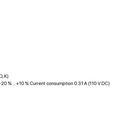
D, K)
 -20 % ... +10 % Current consumption 0.31 A (110 V DC)