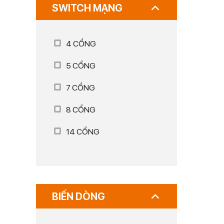
SWITCH MẠNG
4 CỔNG
5 CỔNG
7 CỔNG
8 CỔNG
14 CỔNG
BIẾN DÒNG