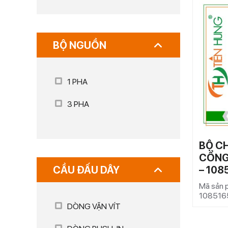
BỘ NGUỒN
1 PHA
3 PHA
BỘ C
CỔNG
CẦU ĐẤU DÂY
– 108
Mã sản 
108516
DÒNG VẶN VÍT