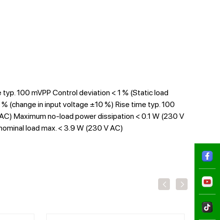
 typ. 100 mVPP Control deviation < 1 % (Static load
1 % (change in input voltage ±10 %) Rise time typ. 100
V AC) Maximum no-load power dissipation < 0.1 W (230 V
nominal load max. < 3.9 W (230 V AC)