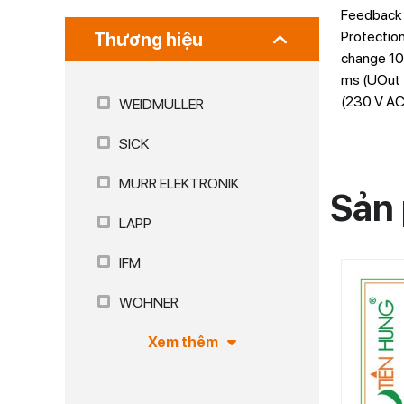
Feedback 
Protection
Thương hiệu
change 10 
ms (UOut 
(230 V AC
WEIDMULLER
SICK
MURR ELEKTRONIK
Sản 
LAPP
IFM
WOHNER
Xem thêm