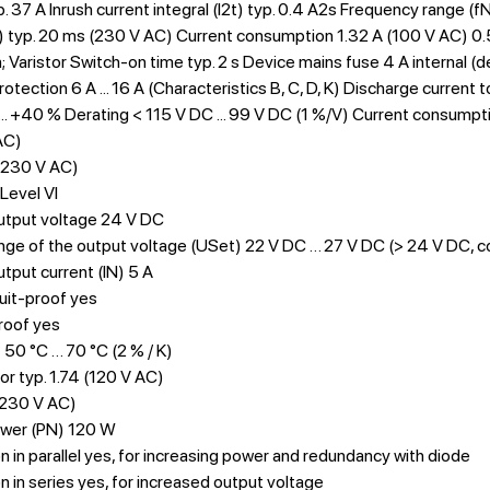
p. 37 A Inrush current integral (I2t) typ. 0.4 A2s Frequency range (
 typ. 20 ms (230 V AC) Current consumption 1.32 A (100 V AC) 0.5
; Varistor Switch-on time typ. 2 s Device mains fuse 4 A interna
protection 6 A ... 16 A (Characteristics B, C, D, K) Discharge current
.. +40 % Derating < 115 V DC ... 99 V DC (1 %/V) Current consumpt
AC)
(230 V AC)
 Level VI
utput voltage 24 V DC
nge of the output voltage (USet) 22 V DC … 27 V DC (> 24 V DC, c
tput current (IN) 5 A
uit-proof yes
roof yes
 50 °C … 70 °C (2 % / K)
or typ. 1.74 (120 V AC)
(230 V AC)
wer (PN) 120 W
 in parallel yes, for increasing power and redundancy with diode
 in series yes, for increased output voltage