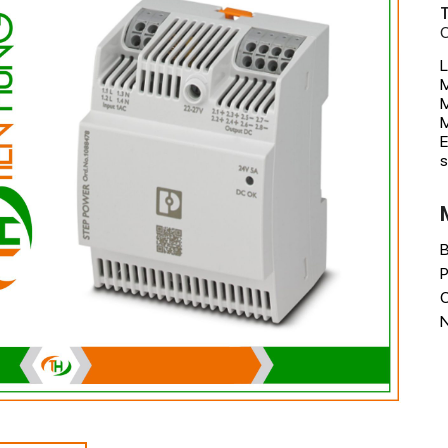
T
C
L
M
M
E
s