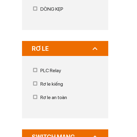
DÒNG KẸP
RƠ LE
PLC Relay
Rơ le kiếng
Rơ le an toàn