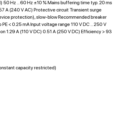
fN) 50 Hz ... 60 Hz ±10 % Mains buffering time typ. 20 ms
7 A (240 V AC) Protective circuit Transient surge
l (device protection), slow-blow Recommended breaker
 to PE < 0.25 mA Input voltage range 110 V DC ... 250 V
ion 1.29 A (110 V DC) 0.51 A (250 V DC) Efficiency > 93
onstant capacity restricted)