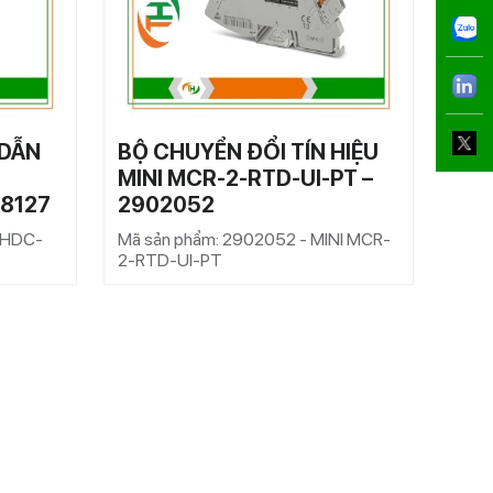
 DẪN
BỘ CHUYỂN ĐỔI TÍN HIỆU
CẦU
MINI MCR-2-RTD-UI-PT –
– 3
68127
2902052
Mã s
1,5/
R HDC-
Mã sản phẩm: 2902052 - MINI MCR-
2-RTD-UI-PT