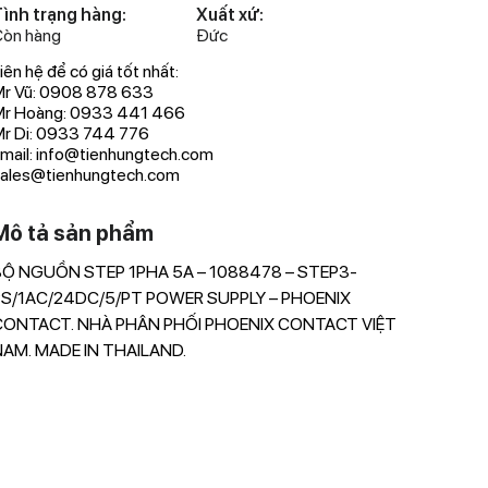
ình trạng hàng:
Xuất xứ:
òn hàng
Đức
iên hệ để có giá tốt nhất:
r Vũ: 0908 878 633
Mr Hoàng: 0933 441 466
r Di: 0933 744 776
mail: info@tienhungtech.com
ales@tienhungtech.com
Mô tả sản phẩm
BỘ NGUỒN STEP 1PHA 5A – 1088478 – STEP3-
Nhà phân p
PS/1AC/24DC/5/PT POWER SUPPLY – PHOENIX
Bộ nguồn 
CONTACT. NHÀ PHÂN PHỐI PHOENIX CONTACT VIỆT
1088478 –
NAM. MADE IN THAILAND.
được trên t
chỉnh đượ
LAN.
Primary-s
Push-in con