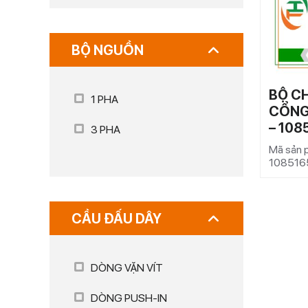
BỘ NGUỒN
BỘ C
1 PHA
CỔNG
– 108
3 PHA
Mã sản 
108516
CẦU ĐẤU DÂY
DÒNG VẶN VÍT
DÒNG PUSH-IN