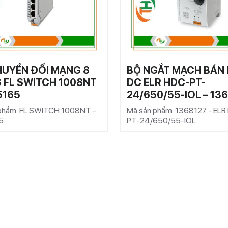
HUYỂN ĐỔI MẠNG 8
BỘ NGẮT MẠCH BÁN
 FL SWITCH 1008NT
DC ELR HDC-PT-
5165
24/650/55-IOL – 13
phẩm: FL SWITCH 1008NT -
Mã sản phẩm: 1368127 - EL
5
PT-24/650/55-IOL