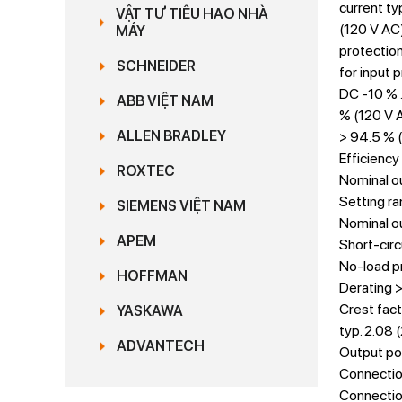
current ty
VẬT TƯ TIÊU HAO NHÀ
(120 V AC)
MÁY
protection
SCHNEIDER
for input 
DC -10 % .
ABB VIỆT NAM
% (120 V 
ALLEN BRADLEY
> 94.5 % 
Efficiency
ROXTEC
Nominal o
Setting ra
SIEMENS VIỆT NAM
Nominal ou
APEM
Short-circ
No-load p
HOFFMAN
Derating >
Crest fact
YASKAWA
typ. 2.08 
ADVANTECH
Output po
Connection
Connection