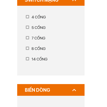
SWITCH MẠNG
4 CỔNG
5 CỔNG
7 CỔNG
8 CỔNG
14 CỔNG
BIẾN DÒNG