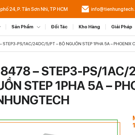
 phố 24, P. Tân Sơn Nhì, TP HCM
info@tienhungtech
Sản Phẩm
Đối Tác
Kho Hàng
Giải Pháp
 STEP3-PS/1AC/24DC/5/PT – BỘ NGUỒN STEP ​​​​​​​1PHA 5A – PHOEN
8478 – STEP3-PS/1AC/2
ỒN STEP ​​​​​​​1PHA 5A –
ENHUNGTECH