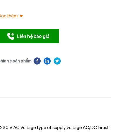
phase, out
Đọc thêm
Liên hệ báo giá
hia sẻ sản phẩm
AC 230 V AC Voltage type of supply voltage AC/DC Inrush