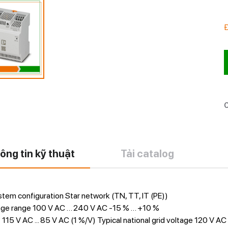
C
ông tin kỹ thuật
Tải catalog
tem configuration Star network (TN, TT, IT (PE))
tage range 100 V AC … 240 V AC -15 % … +10 %
 115 V AC ... 85 V AC (1 %/V) Typical national grid voltage 120 V 