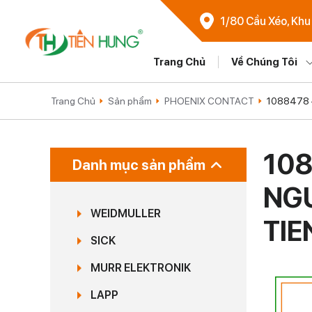
1/80 Cầu Xéo, Khu
Trang Chủ
Về Chúng Tôi
Trang Chủ
Sản phẩm
PHOENIX CONTACT
1088478 –
108
Danh mục sản phẩm
NGU
WEIDMULLER
TI
SICK
MURR ELEKTRONIK
LAPP