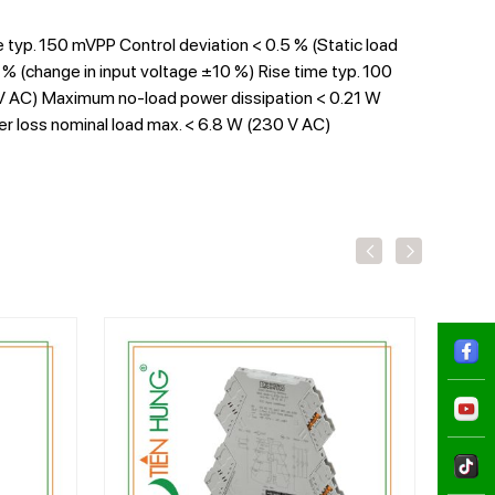
 typ. 150 mVPP Control deviation < 0.5 % (Static load
1 % (change in input voltage ±10 %) Rise time typ. 100
 V AC) Maximum no-load power dissipation < 0.21 W
r loss nominal load max. < 6.8 W (230 V AC)