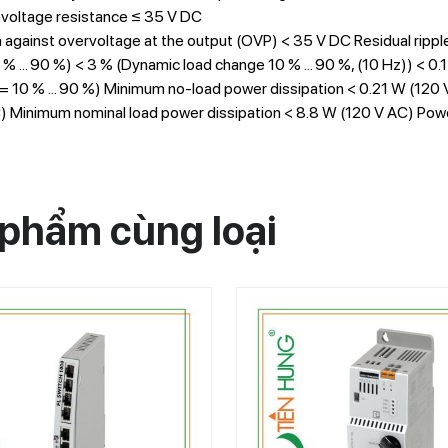
voltage resistance ≤ 35 V DC
 against overvoltage at the output (OVP) < 35 V DC Residual ripple
% ... 90 %) < 3 % (Dynamic load change 10 % ... 90 %, (10 Hz)) < 0.
= 10 % ... 90 %) Minimum no-load power dissipation < 0.21 W (120
) Minimum nominal load power dissipation < 8.8 W (120 V AC) Powe
phẩm cùng loại