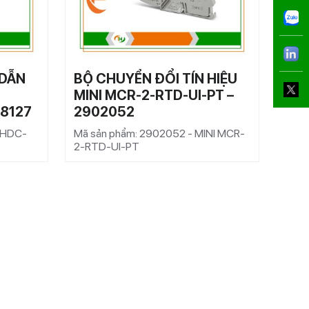
 DẪN
BỘ CHUYỂN ĐỔI TÍN HIỆU
CẦU
MINI MCR-2-RTD-UI-PT –
– 3
68127
2902052
Mã s
1,5/
R HDC-
Mã sản phẩm: 2902052 - MINI MCR-
2-RTD-UI-PT