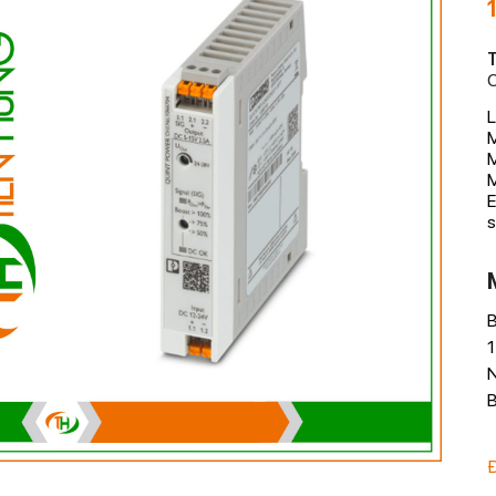
T
C
L
M
M
E
s