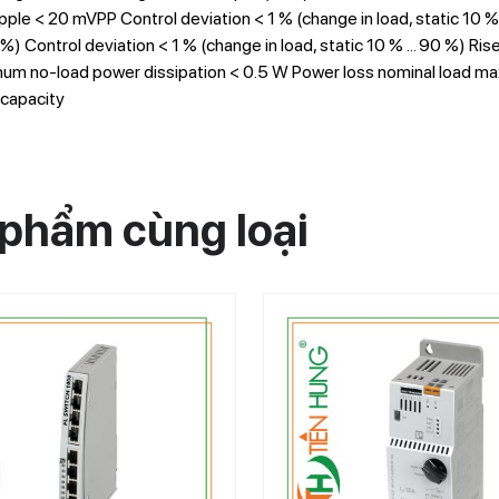
ipple < 20 mVPP Control deviation < 1 % (change in load, static 10 % 
0 %) Control deviation < 1 % (change in load, static 10 % ... 90 %) Ri
m no-load power dissipation < 0.5 W Power loss nominal load max.
 capacity
phẩm cùng loại