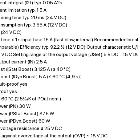
ent integral (I2t) typ. 0.05 A2s
ent limitation typ. 1.5 A
ering time typ. 20 ms (24 V DC)
onsumption typ. 3.55 A (12 V DC)
A (24 V DC)
time < 1 s Input fuse 15 A (fast blow, internal) Recommended breaker
omparable) Efficiency typ. 92.2 % (12 V DC) Output characterist
 V DC Setting range of the output voltage (USet) 5 V DC ... 15 V D
tput current (IN) 2.5 A
st (IStat.Boost) 3.125 A (≤ 40 °C)
ost (IDyn.Boost) 5 A (≤ 60 °C (4,9 s))
uit-proof yes
roof yes
> 60 °C (2.5%/K of POut nom.)
wer (PN) 30 W
wer (PStat. Boost) 37.5 W
wer (PDyn. Boost) 60 W
voltage resistance ≤ 25 V DC
 against overvoltage at the output (OVP) ≤ 18 V DC