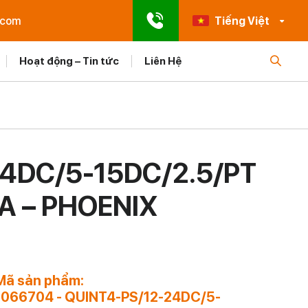
.com
Tiếng Việt
Hoạt động – Tin tức
Liên Hệ
24DC/5-15DC/2.5/PT
A – PHOENIX
H
Mã sản phẩm:
1066704 - QUINT4-PS/12-24DC/5-