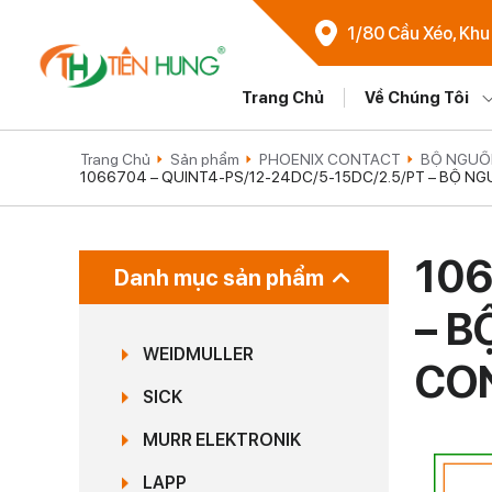
1/80 Cầu Xéo, Khu
Trang Chủ
Về Chúng Tôi
Trang Chủ
Sản phẩm
PHOENIX CONTACT
BỘ NGUỒ
1066704 – QUINT4-PS/12-24DC/5-15DC/2.5/PT – BỘ N
106
Danh mục sản phẩm
– B
WEIDMULLER
CO
SICK
MURR ELEKTRONIK
LAPP