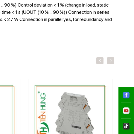
... 90 %) Control deviation < 1 % (change in load, static
se time < 1 s (UOUT (10 % ... 90 %)) Connection in series
 < 2.7 W Connection in parallel yes, for redundancy and