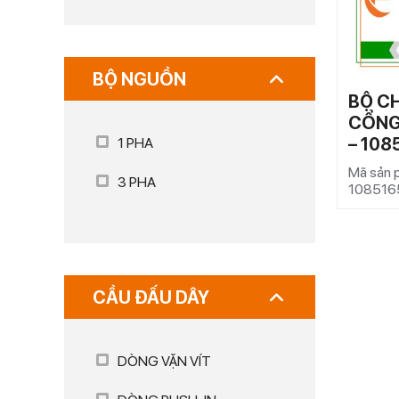
BỘ NGUỒN
BỘ C
CỔNG
– 108
1 PHA
Mã sản 
3 PHA
108516
CẦU ĐẤU DÂY
DÒNG VẶN VÍT