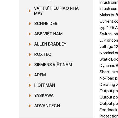
Inrush curr
VẬT TƯ TIÊU HAO NHÀ
Inrush curr
MÁY
Mains buff
Current c
SCHNEIDER
typ. 1.75 
Switch-on 
ABB VIỆT NAM
D, K or c
ALLEN BRADLEY
voltage 12
Nominal ou
ROXTEC
Static Boo
SIEMENS VIỆT NAM
Dynamic Bo
Short-circ
APEM
No-load p
Derating 
HOFFMAN
Output po
YASKAWA
Output po
Output po
ADVANTECH
Feedback 
Protection