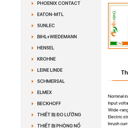
PHOENIX CONTACT
EATON-MTL
SUNLEC
BIHL+WIEDEMANN
HENSEL
KROHNE
LEINE LINDE
Th
SCHMERSAL
ELMEX
Nominal i
Input vol
BECKHOFF
Wide-rang
THIẾT BỊ ĐO LƯỜNG
Electric s
Inrush curr
THIẾT BỊ PHÒNG NỔ