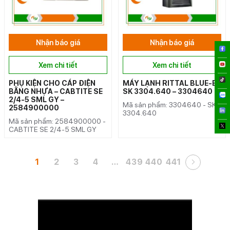
Nhận báo giá
Nhận báo giá
Xem chi tiết
Xem chi tiết
PHỤ KIỆN CHO CÁP ĐIỆN
MÁY LẠNH RITTAL BLUE-E
BẰNG NHỰA – CABTITE SE
SK 3304.640 – 3304640
2/4-5 SML GY –
Mã sản phẩm: 3304640 - SK
2584900000
3304.640
Mã sản phẩm: 2584900000 -
CABTITE SE 2/4-5 SML GY
1
2
3
4
…
439
440
441