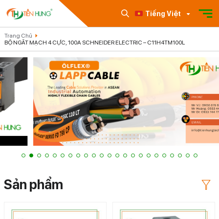
Tiếng Việt
Trang Chủ
BỘ NGẮT MẠCH 4 CỰC, 100A SCHNEIDER ELECTRIC – C11H4TM100L
Sản phẩm