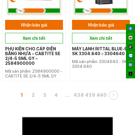
Nhận báo giá
Nhận báo giá
Xem chi tiết
Xem chi tiết
PHỤ KIỆN CHO CÁP ĐIỆN
MÁY LẠNH RITTAL BLUE-E
BẰNG NHỰA – CABTITE SE
SK 3304.640 – 3304640
2/4-5 SML GY –
Mã sản phẩm: 3304640 - SK
2584900000
3304.640
Mã sản phẩm: 2584900000 -
CABTITE SE 2/4-5 SML GY
1
2
3
4
…
438
439
440