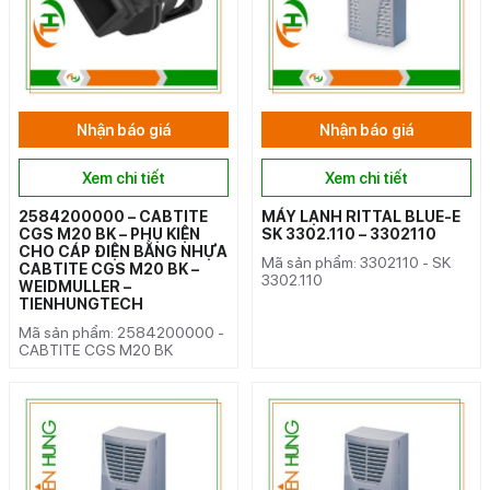
Nhận báo giá
Nhận báo giá
Xem chi tiết
Xem chi tiết
2584200000 – CABTITE
MÁY LẠNH RITTAL BLUE-E
CGS M20 BK – PHỤ KIỆN
SK 3302.110 – 3302110
CHO CÁP ĐIỆN BẰNG NHỰA
Mã sản phẩm: 3302110 - SK
CABTITE CGS M20 BK –
3302.110
WEIDMULLER –
TIENHUNGTECH
Mã sản phẩm: 2584200000 -
CABTITE CGS M20 BK