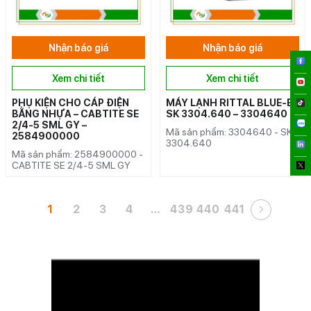
Nhận báo giá
Nhận báo giá
Xem chi tiết
Xem chi tiết
PHỤ KIỆN CHO CÁP ĐIỆN
MÁY LẠNH RITTAL BLUE-E
BẰNG NHỰA – CABTITE SE
SK 3304.640 – 3304640
2/4-5 SML GY –
Mã sản phẩm: 3304640 - SK
2584900000
3304.640
Mã sản phẩm: 2584900000 -
CABTITE SE 2/4-5 SML GY
1
2
3
4
…
439
440
441