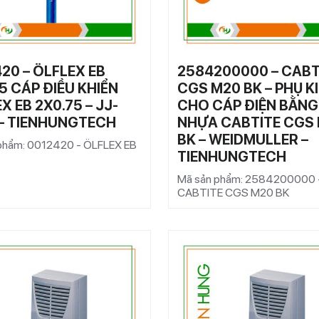
20 – ÖLFLEX EB
2584200000 – CABT
5 CÁP ĐIỀU KHIỂN
CGS M20 BK – PHỤ K
X EB 2X0.75 – JJ-
CHO CÁP ĐIỆN BẰNG
 – TIENHUNGTECH
NHỰA CABTITE CGS
BK – WEIDMULLER –
phẩm: 0012420 - ÖLFLEX EB
TIENHUNGTECH
Mã sản phẩm: 2584200000 
CABTITE CGS M20 BK