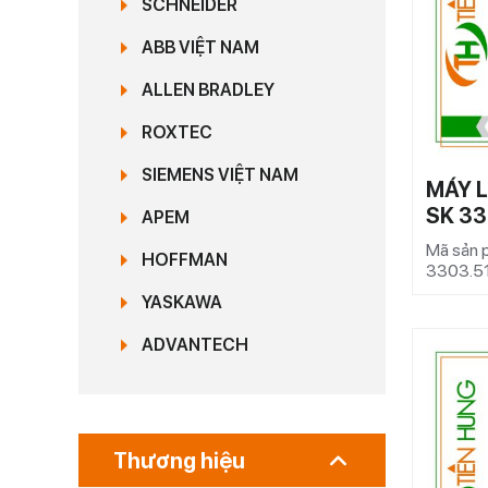
SCHNEIDER
ABB VIỆT NAM
ALLEN BRADLEY
ROXTEC
SIEMENS VIỆT NAM
MÁY L
SK 33
APEM
Mã sản 
HOFFMAN
3303.5
YASKAWA
ADVANTECH
Thương hiệu