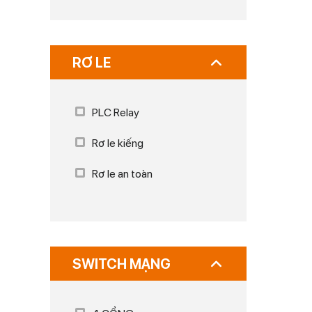
RƠ LE
PLC Relay
Rơ le kiếng
Rơ le an toàn
SWITCH MẠNG