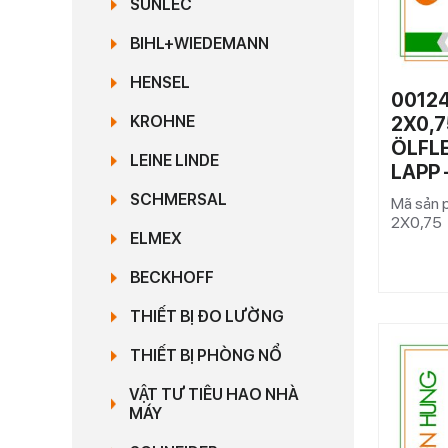
SUNLEC
BIHL+WIEDEMANN
HENSEL
00124
2X0,7
KROHNE
ÖLFLE
LEINE LINDE
LAPP
SCHMERSAL
Mã sản 
2X0,75
ELMEX
BECKHOFF
THIẾT BỊ ĐO LƯỜNG
THIẾT BỊ PHÒNG NỔ
VẬT TƯ TIÊU HAO NHÀ
MÁY