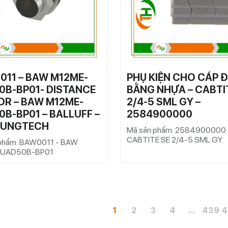
011 – BAW M12ME-
PHỤ KIỆN CHO CÁP Đ
0B-BP01- DISTANCE
BẰNG NHỰA – CABTI
OR – BAW M12ME-
2/4-5 SML GY –
B-BP01 – BALLUFF –
2584900000
HUNGTECH
Mã sản phẩm: 2584900000 
CABTITE SE 2/4-5 SML GY
phẩm: BAW0011 - BAW
-UAD50B-BP01
1
2
3
4
…
439
4