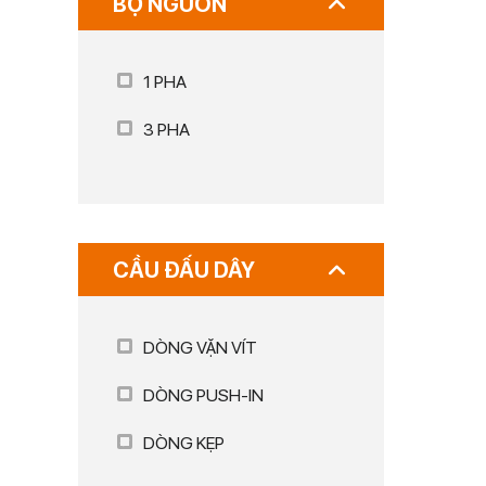
BỘ NGUỒN
1 PHA
3 PHA
CẦU ĐẤU DÂY
DÒNG VẶN VÍT
DÒNG PUSH-IN
DÒNG KẸP