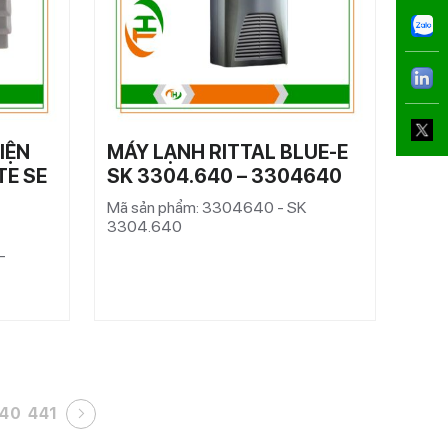
IỆN
MÁY LẠNH RITTAL BLUE-E
TE SE
SK 3304.640 – 3304640
Mã sản phẩm: 3304640 - SK
3304.640
-
40
441