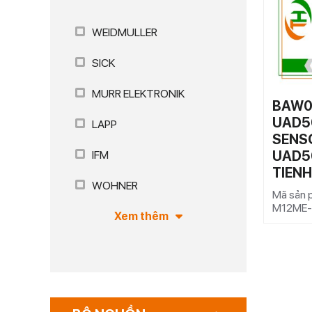
WEIDMULLER
SICK
MURR ELEKTRONIK
BAW0
UAD5
LAPP
SENS
UAD50
IFM
TIEN
WOHNER
Mã sản 
M12ME
Xem thêm