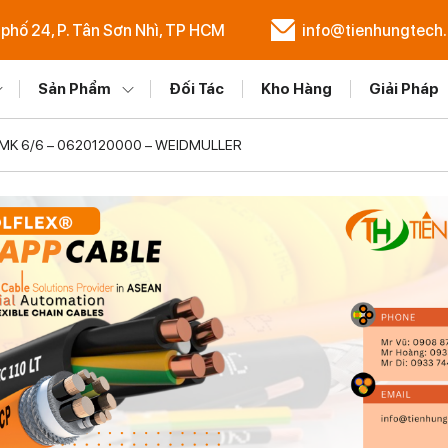
 phố 24, P. Tân Sơn Nhì, TP HCM
info@tienhungtech
Sản Phẩm
Đối Tác
Kho Hàng
Giải Pháp
– MK 6/6 – 0620120000 – WEIDMULLER