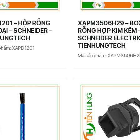
1201 – HỘP RỖNG
XAPM3506H29 – BO
OẠI – SCHNEIDER –
RỖNG HỢP KIM KẼM 
HUNGTECH
SCHNEIDER ELECTRI
TIENHUNGTECH
phẩm: XAPD1201
Mã sản phẩm: XAPM3506H2