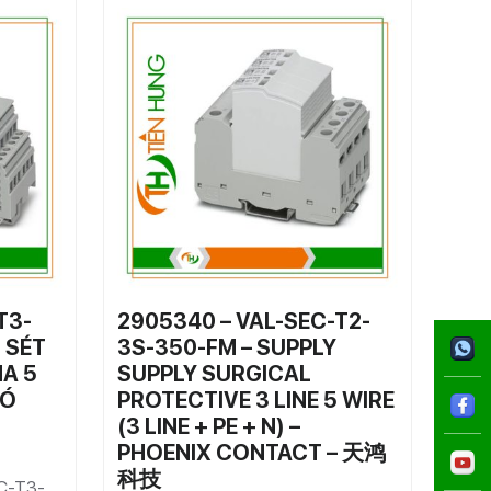
T3-
2905340 – VAL-SEC-T2-
 SÉT
3S-350-FM – SUPPLY
A 5
SUPPLY SURGICAL
CÓ
PROTECTIVE 3 LINE 5 WIRE
(3 LINE + PE + N) –
PHOENIX CONTACT – 天鸿
科技
C-T3-