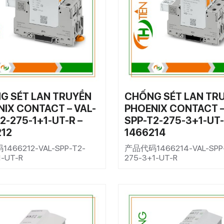
G SÉT LAN TRUYỀN
CHỐNG SÉT LAN TR
IX CONTACT – VAL-
PHOENIX CONTACT –
2-275-1+1-UT-R –
SPP-T2-275-3+1-UT-
212
1466214
466212-VAL-SPP-T2-
产品代码1466214-VAL-SPP
1-UT-R
275-3+1-UT-R