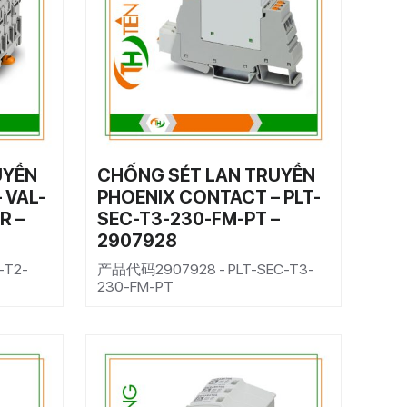
UYỀN
CHỐNG SÉT LAN TRUYỀN
 VAL-
PHOENIX CONTACT – PLT-
R –
SEC-T3-230-FM-PT –
2907928
-T2-
产品代码2907928 - PLT-SEC-T3-
230-FM-PT