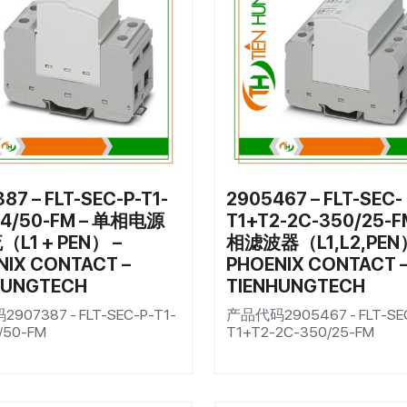
87 – FLT-SEC-P-T1-
2905467 – FLT-SEC-
64/50-FM – 单相电源
T1+T2-2C-350/25-F
L1 + PEN） –
相滤波器（L1,L2,PEN）
NIX CONTACT –
PHOENIX CONTACT 
HUNGTECH
TIENHUNGTECH
07387 - FLT-SEC-P-T1-
产品代码2905467 - FLT-SE
/50-FM
T1+T2-2C-350/25-FM