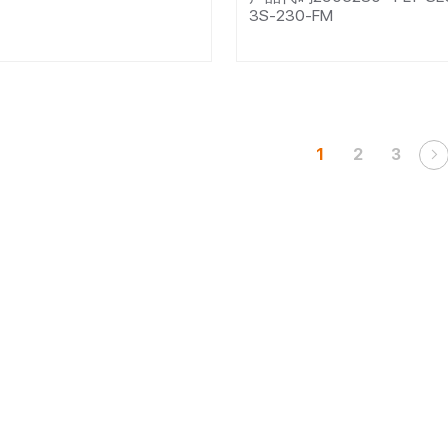
3S-230-FM
1
2
3