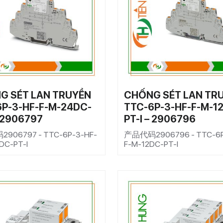
G SÉT LAN TRUYỀN
CHỐNG SÉT LAN TR
6P-3-HF-F-M-24DC-
TTC-6P-3-HF-F-M-1
– 2906797
PT-I – 2906796
906797 - TTC-6P-3-HF-
产品代码2906796 - TTC-6P
DC-PT-I
F-M-12DC-PT-I