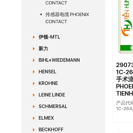
CONTACT
传感器电缆 PHOENIX
CONTACT
伊顿-MTL
新力
BIHL+WIEDEMANN
29073
1C-2
HENSEL
手术流（
KROHNE
PHOE
TIEN
LEINE LINDE
产品代码29
SCHMERSAL
1C-264
ELMEX
BECKHOFF