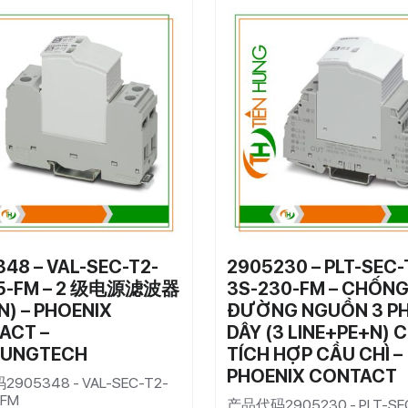
48 – VAL-SEC-T2-
2905230 – PLT-SEC-
75-FM – 2 级电源滤波器
3S-230-FM – CHỐNG
,N) – PHOENIX
ĐƯỜNG NGUỒN 3 PH
ACT –
DÂY (3 LINE+PE+N) 
HUNGTECH
TÍCH HỢP CẦU CHÌ –
PHOENIX CONTACT
905348 - VAL-SEC-T2-
-FM
产品代码2905230 - PLT-SE