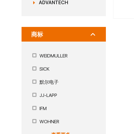
ADVANTECH
商标
WEIDMULLER
SICK
默尔电子
JJ-LAPP
IFM
WOHNER