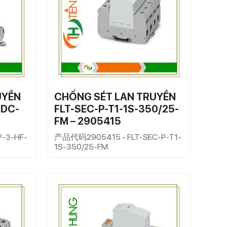
UYỀN
CHỐNG SÉT LAN TRUYỀN
2DC-
FLT-SEC-P-T1-1S-350/25-
FM – 2905415
-3-HF-
产品代码2905415 - FLT-SEC-P-T1-
1S-350/25-FM