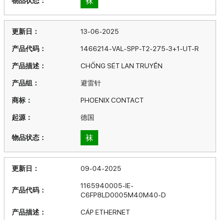
袜
13-06-2025
1466214-VAL-SPP-T2-275-3+1-UT-R
CHỐNG SÉT LAN TRUYỀN
避雷针
PHOENIX CONTACT
德国
袜
09-04-2025
1165940005-IE-
C6FP8LD0005M40M40-D
CÁP ETHERNET