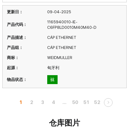
09-04-2025
1165940010-IE-
C6FP8LD0010M40M40-D
CÁP ETHERNET
CÁP ETHERNET
WEIDMULLER
匈牙利
袜
1
2
3
4
…
50
51
52
仓库图片