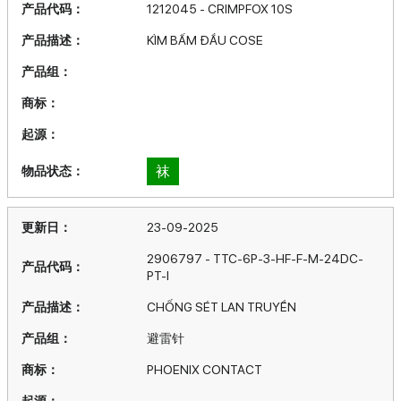
1212045 - CRIMPFOX 10S
KÌM BẤM ĐẦU COSE
袜
23-09-2025
2906797 - TTC-6P-3-HF-F-M-24DC-
PT-I
CHỐNG SÉT LAN TRUYỀN
避雷针
PHOENIX CONTACT