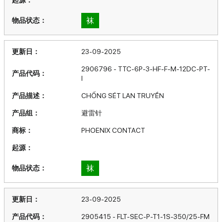
袜
23-09-2025
2906796 - TTC-6P-3-HF-F-M-12DC-PT-
I
CHỐNG SÉT LAN TRUYỀN
避雷针
PHOENIX CONTACT
袜
23-09-2025
2905415 - FLT-SEC-P-T1-1S-350/25-FM