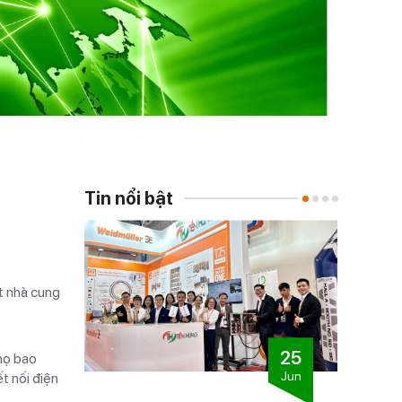
Tin nổi bật
t nhà cung
24
25
họ bao
Jul
Jun
t nối điện