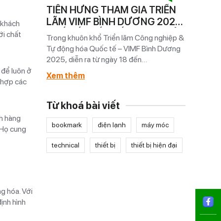
TIẾN HƯNG THAM GIA TRIỂN
THAM 
GHỊ
LÃM VIMF BÌNH DƯƠNG 2025
WEIDM
 khách
G NIÊN
– DẤU ẤN KẾT NỐI NGÀNH TỦ
2026 V
ới chất
ler 2024,
Trong khuôn khổ Triển lãm Công nghiệp &
Từ ngày 
BẢNG ĐIỆN VÀ TỰ ĐỘNG HÓA
THƯỞN
 chứng kiến
Tự động hóa Quốc tế – VIMF Bình Dương
Jakarta, 
ch hàng, đối
2025, diễn ra từ ngày 18 đến
Weidmull
h công
20/06/2025 tại Trung tâm Triển lãm
đề “Stro
 để luôn ở
Xem thêm
Xem th
, chúng tôi
Quốc tế WTC EXPO Bình Dương.Với vai
Asia” đã 
h hợp các
Tiến Hưng đã
trò là đại lý chính thức của Weidmüller tại
kiện quy 
Việt Nam, Công ty Cổ phần Tự Động Tiến
đầu tron
Từ khoá bài viết
[…]
triển mạ
ch hàng
bookmark
điện lạnh
máy móc
 Họ cung
technical
thiết bị
thiết bị hiện đại
g hóa. Với
ịnh hình