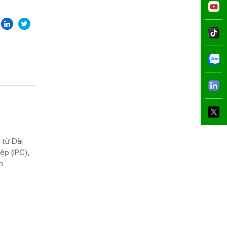
 từ Đài
ệp (IPC),
n