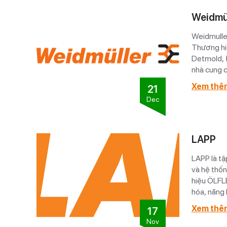
Weidmü
Weidmuller
Thương hi
Detmold, Đ
nhà cung c
Xem thê
21
Dec
LAPP
LAPP là tậ
và hệ thốn
hiệu ÖLFL
hóa, năng lượng và sản xuất. Vớ
LAPP mang 
Xem thê
17
toàn thế gi
Nov