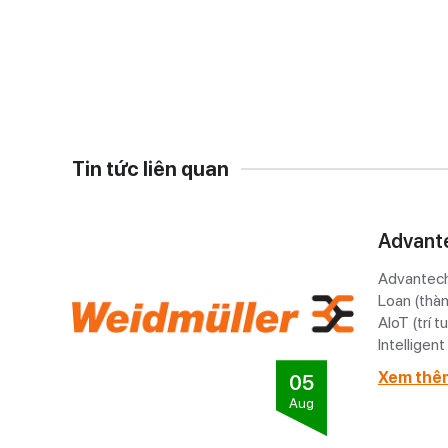
Tin tức liên quan
Advant
Advantech 
Loan (thàn
AIoT (trí 
Intelligen
Xem thê
05
Aug