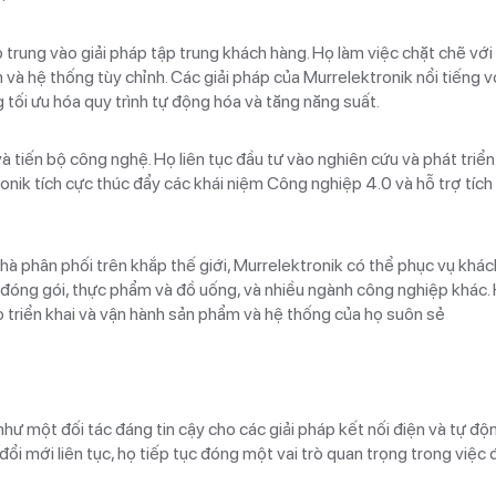
[TIENHUNGTECH –
WEIDMULLER] HỘI N
trung vào giải pháp tập trung khách hàng. Họ làm việc chặt chẽ với
KHÁCH HÀNG THƯỜN
và hệ thống tùy chỉnh. Các giải pháp của Murrelektronik nổi tiếng v
Hội nghị khách hàng Weidmül
WEIDMULLER 2024
 tối ưu hóa quy trình tự động hóa và tăng năng suất.
được tổ chức tại Malaysia, đã
sự tham gia của đông đảo khá
tác và đại diện từ nhiều ngàn
 tiến bộ công nghệ. Họ liên tục đầu tư vào nghiên cứu và phát triển
Xem thêm
nghiệp khác nhau. Trong số đó
ronik tích cực thúc đẩy các khái niệm Công nghiệp 4.0 và hỗ trợ tíc
– Công ty Cổ Phần Tự Động 
rất vinh dự đạt được một […]
nhà phân phối trên khắp thế giới, Murrelektronik có thể phục vụ khá
đóng gói, thực phẩm và đồ uống, và nhiều ngành công nghiệp khác.
 triển khai và vận hành sản phẩm và hệ thống của họ suôn sẻ
ư một đối tác đáng tin cậy cho các giải pháp kết nối điện và tự độn
ổi mới liên tục, họ tiếp tục đóng một vai trò quan trọng trong việc đ