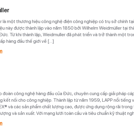
ller
 là một thương hiệu công nghệ điện công nghiệp có trụ sở chính tạ
ệu này được thành lập vào năm 1850 bởi Wilhelm Weidmüller tại th
ức. Từ khi thành lập, Weidmuller đã phát triển và trở thành một tr
ấp hàng đầu thế giới về […]
m
p đoàn công nghệ hàng đầu của Đức, chuyên cung cấp giải pháp cáp
g kết nối cho công nghiệp. Thành lập từ năm 1959, LAPP nổi tiếng 
EX® và các sản phẩm chất lượng cao, được ứng dụng rộng rãi trong
i mạng lưới toàn cầu và tiêu chuẩn kỹ thuật nghiêm ngặt,
đến các giải pháp kết nối an toàn, bền bỉ và hiệu quả cho doanh ng
m
ới.