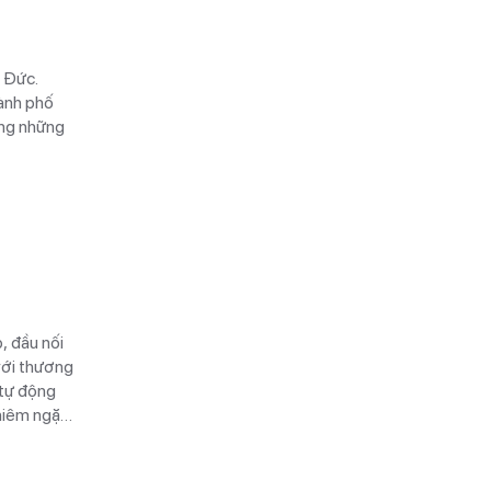
i Đức.
ành phố
ong những
, đầu nối
với thương
 tự động
hiệp trên