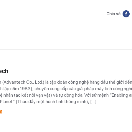
Chia sẻ
ech
(Advantech Co., Ltd.) là tập đoàn công nghệ hàng đầu thế giới đến
h lập năm 1983), chuyên cung cấp các giải pháp máy tính công nghi
tuệ nhân tạo kết nối vạn vật) và tự động hóa. Với sứ mệnh “Enabling a
t Planet” (Thúc đẩy một hành tinh thông minh), […]
m