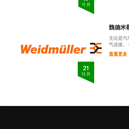
11 月
魏德米
无论是汽
气连接。 
查看更多
21
12 月