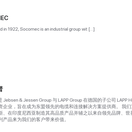
[TIENHUNGTECH –
WEIDMULLER] VIAF 2
EC
BINH DUONG越南
天鸿是越南领先的电气和自
应商之一。 我们很荣幸成
d in 1922, Socomec is an industrial group wit […]
理商，在魏德米勒的支持下
勒品牌的所有产品线、设备
查看更多
方案。
普
是 Jebsen & Jessen Group 与 LAPP Group 在德国的子公司 LAPP Ho
的合资企业，旨在成为东盟领先的电缆和连接解决方​​案提供商。 我
新、在印度尼西亚制造其高品质产品并辅之以来自领先品牌、世
列产品来为我们的客户带来价值。