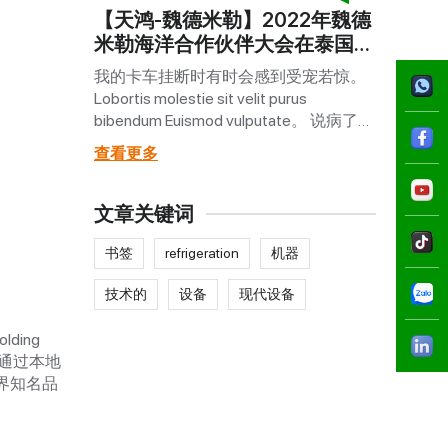
【天鸿-魏德米勒】2022年魏德
[TIEN
022 –
米勒海洋合作伙伴大会在泰国举
WEIDM
工业自动化展
行
南北宁
动化设备供
我的卡车挂断时有时会感到受宠若惊。
2022
为越南授权代
Lobortis molestie sit velit purus
宁三地
经销魏德米
bibendum Euismod vulputate。 说病了怎
到历年之
和技术解决
么伤心，很有幽默感，很好玩，很卡
化行业
查看更多
查看更
通。
务。
文章关键词
书签
refrigeration
机器
技术的
设备
现代设备
lding
们通过本地
界知名品